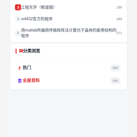
工程光学（郁道银）
3
299
si4432官方的程序
4
289
用matlab所编用传输矩阵法计算光子晶体的能带结构的
5
271
程序
分类浏览
热门
500
全部资料
500