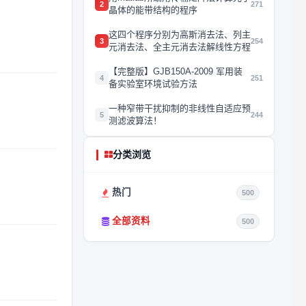
2
271
晶体的能带结构的程序
这四个程序分别为高斯消去法、列主
3
254
元消去法、全主元消去法解线性方程
【完整版】GJB150A-2009 军用装
4
251
备实验室环境试验方法
一种窄带干扰抑制的非线性自适应预
5
244
测滤波算法！
分类浏览
热门
500
全部资料
500