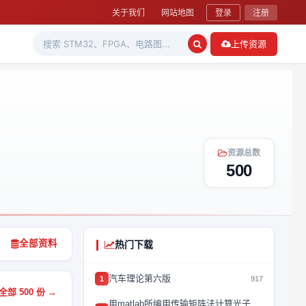
关于我们
网站地图
登录
注册
上传资源
资源总数
500
全部资料
热门下载
汽车理论第六版
1
917
部 500 份 →
用matlab所编用传输矩阵法计算光子