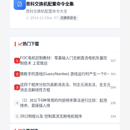
思科交换机配置命令全集
思科交换机配置命令大全
2014-12-29
57
交换机安全
热门下载
FOC电机控制教材：零基础入门无刷直流电机矢量控
1
327
制技术 上官致远
猜数字的游戏(GuessNumber) 游戏运行时产生一个0－
2
301
这四个程序分别为高斯消去法、列主元消去法、全主元
3
254
消去法解线性方程
（1）对以下6种常用的内部排序算法进行比较：起泡
4
235
排序、直接插入排
2812例程以及 控制直流无刷电机程序
5
234