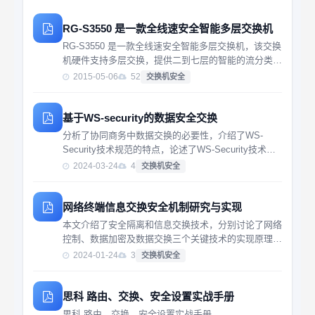
RG-S3550 是一款全线速安全智能多层交换机
RG-S3550 是一款全线速安全智能多层交换机，该交换
机硬件支持多层交换，提供二到七层的智能的流分类和
和完善的服务质量（QoS）以及组播管理特性，支持完
2015-05-06
52
交换机安全
善的路由协议，
基于WS-security的数据安全交换
分析了协同商务中数据交换的必要性，介绍了WS-
Security技术规范的特点，论述了WS-Security技术解
决数据安全交换的可行性和有效性。结合汽车产业链协
2024-03-24
4
交换机安全
同商务平台与汽车制造厂内部系统进行安全数
网络终端信息交换安全机制研究与实现
本文介绍了安全隔离和信息交换技术，分别讨论了网络
控制、数据加密及数据交换三个关键技术的实现原理，
提出了一种新的网络终端信息数据交换安全机制，详细
2024-01-24
3
交换机安全
论述了该安全机制的设计方案。该信息数据安全交换机
制采用软
思科 路由、交换、安全设置实战手册
思科 路由、交换、安全设置实战手册