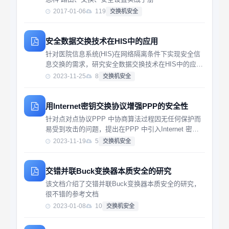
2017-01-06
119
交换机安全
安全数据交换技术在HIS中的应用
针对医院信息系统(HIS)在网络隔离条件下实现安全信
息交换的需求，研究安全数据交换技术在HIS中的应
用，设计并实现基于安全数据交换技术的LIS检验结果
2023-11-25
8
交换机安全
查询系统，以实现通过外网安全发布内网中的检验结
果。
用Internet密钥交换协议增强PPP的安全性
针对点对点协议PPP 中协商算法过程因无任何保护而
易受到攻击的问题，提出在PPP 中引入Internet 密钥
交换协议，用于实现PPP 链路上的密钥协商和鉴别、
2023-11-19
5
交换机安全
压缩、加密等算法的协商，通过对控制信息的
交错并联Buck变换器本质安全的研究
该文档介绍了交错并联Buck变换器本质安全的研究，
很不错的参考文档
2023-01-08
10
交换机安全