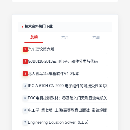
技术资料热门下载
总榜
本月
本周
汽车理论第六版
1
GJB8118-2013军用电子元器件分类与代码
2
北大青鸟11s编程软件V4.0版本
3
IPC-A-610H CN 2020 电子组件的可接受性国际验收标准
4
FOC电机控制教材：零基础入门无刷直流电机矢量控制技术 
5
电工学_第七版_上册(高等教育出版社_秦曾煌版)
6
Engineering Equation Solver（EES）
7