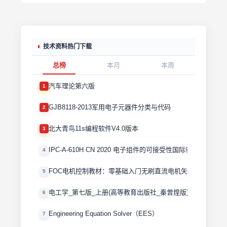
技术资料热门下载
总榜
本月
本周
汽车理论第六版
1
GJB8118-2013军用电子元器件分类与代码
2
北大青鸟11s编程软件V4.0版本
3
IPC-A-610H CN 2020 电子组件的可接受性国际验收标准
4
FOC电机控制教材：零基础入门无刷直流电机矢量控制技术 
5
电工学_第七版_上册(高等教育出版社_秦曾煌版)
6
Engineering Equation Solver（EES）
7