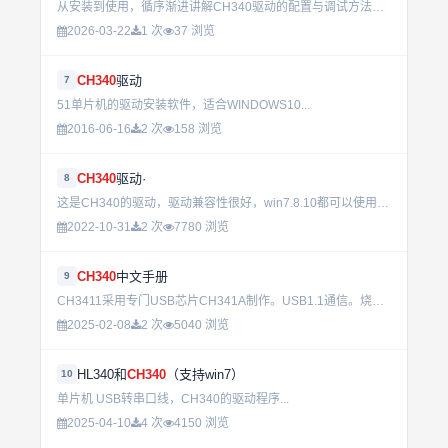
从安装到使用，循序渐进讲解CH340驱动的配置与调试方法。涵盖USB转RS232设备的连接、驱动兼容性及常见问题处理，适合嵌入式开发与硬件调试场景。...
2026-03-22
1 次
37 浏览
CH340
驱动
7
51单片机的驱动安装软件，适合WINDOWS10...
2016-06-16
2 次
158 浏览
CH340
驱动·
8
这是CH340的驱动，驱动兼容性很好，win7.8.10都可以使用，本人用过，比较好，推荐。...
2022-10-31
2 次
7780 浏览
CH340
中文手册
9
CH3411采用专门USB芯片CH341A制作。USB1.1通信。烧写速度比普通ATMEGA8做的25...
2025-02-08
2 次
5040 浏览
HL340和
CH340
（支持win7）
10
单片机 USB转串口线，CH340的驱动程序...
2025-04-10
4 次
4150 浏览