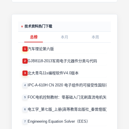
技术资料热门下载
总榜
本月
本周
汽车理论第六版
1
GJB8118-2013军用电子元器件分类与代码
2
北大青鸟11s编程软件V4.0版本
3
IPC-A-610H CN 2020 电子组件的可接受性国际验收标准
4
FOC电机控制教材：零基础入门无刷直流电机矢量控制技术 
5
电工学_第七版_上册(高等教育出版社_秦曾煌版)
6
Engineering Equation Solver（EES）
7