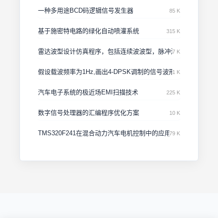
一种多用途BCD码逻辑信号发生器
85 K
基于施密特电路的绿化自动喷灌系统
315 K
雷达波型设计仿真程序，包括连续波波型，脉冲波型，线形调频
7 K
假设载波频率为1Hz,画出4-DPSK调制的信号波形
1 K
汽车电子系统的极近场EMI扫描技术
225 K
数字信号处理器的汇编程序优化方案
10 K
TMS320F241在混合动力汽车电机控制中的应用
79 K