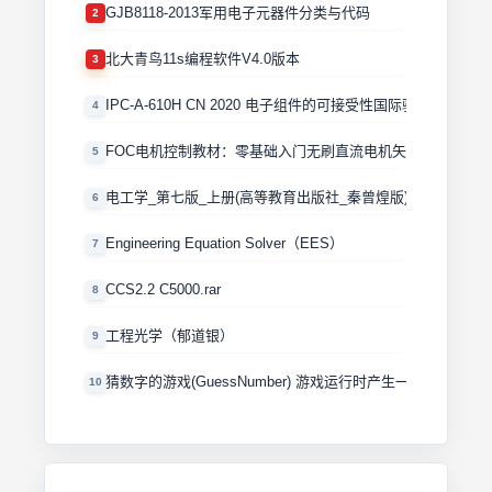
GJB8118-2013军用电子元器件分类与代码
2
北大青鸟11s编程软件V4.0版本
3
IPC-A-610H CN 2020 电子组件的可接受性国际验收标准
4
FOC电机控制教材：零基础入门无刷直流电机矢量控制技术 
5
电工学_第七版_上册(高等教育出版社_秦曾煌版)
6
Engineering Equation Solver（EES）
7
CCS2.2 C5000.rar
8
工程光学（郁道银）
9
猜数字的游戏(GuessNumber) 游戏运行时产生一个0－100
10