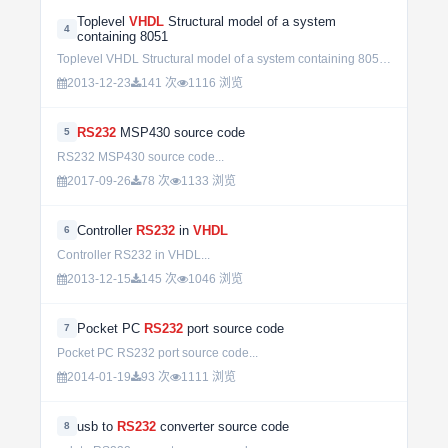
Toplevel
VHDL
Structural model of a system
4
containing 8051
Toplevel VHDL Structural model of a system containing 8051...
2013-12-23
141 次
1116 浏览
RS232
MSP430 source code
5
RS232 MSP430 source code...
2017-09-26
78 次
1133 浏览
Controller
RS232
in
VHDL
6
Controller RS232 in VHDL...
2013-12-15
145 次
1046 浏览
Pocket PC
RS232
port source code
7
Pocket PC RS232 port source code...
2014-01-19
93 次
1111 浏览
usb to
RS232
converter source code
8