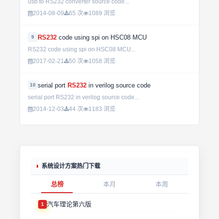
usb to RS232 converter source code...
2014-08-09
65 次
1089 浏览
RS232
code using spi on HSC08 MCU
9
RS232 code using spi on HSC08 MCU...
2017-02-21
50 次
1058 浏览
serial port
RS232
in verilog source code
10
serial port RS232 in verilog source code...
2014-12-03
44 次
1183 浏览
系统设计方案热门下载
总榜
本月
本周
汽车理论第六版
1