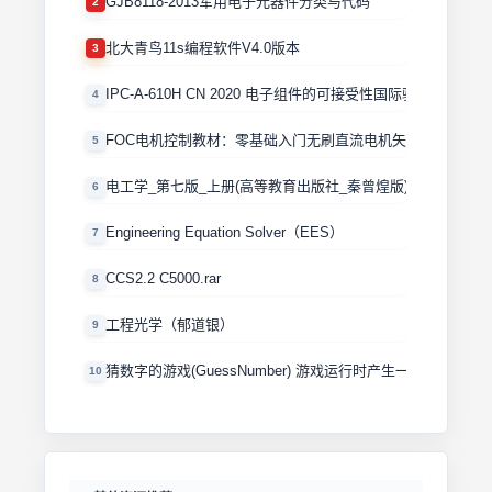
GJB8118-2013军用电子元器件分类与代码
2
北大青鸟11s编程软件V4.0版本
3
IPC-A-610H CN 2020 电子组件的可接受性国际验收标准
4
FOC电机控制教材：零基础入门无刷直流电机矢量控制技术 
5
电工学_第七版_上册(高等教育出版社_秦曾煌版)
6
Engineering Equation Solver（EES）
7
CCS2.2 C5000.rar
8
工程光学（郁道银）
9
猜数字的游戏(GuessNumber) 游戏运行时产生一个0－100
10