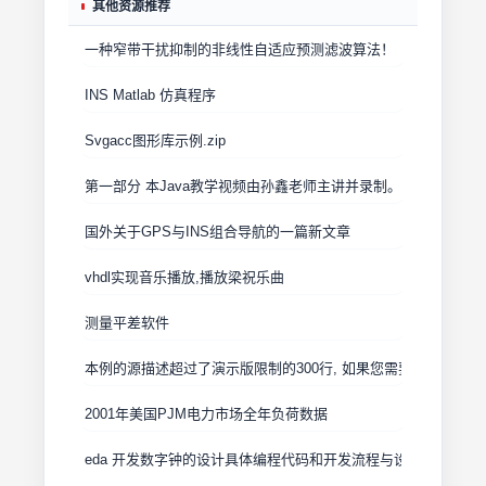
其他资源推荐
一种窄带干扰抑制的非线性自适应预测滤波算法！
INS Matlab 仿真程序
Svgacc图形库示例.zip
第一部分 本Java教学视频由孙鑫老师主讲并录
国外关于GPS与INS组合导航的一篇新文章
vhdl实现音乐播放,播放梁祝乐曲
测量平差软件
本例的源描述超过了演示版限制的300行, 如果您需
2001年美国PJM电力市场全年负荷数据
eda 开发数字钟的设计具体编程代码和开发流程与设计图