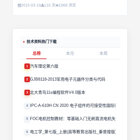
2015-03-10
116 次
1068 浏览
技术资料热门下载
总榜
本月
本周
汽车理论第六版
1
GJB8118-2013军用电子元器件分类与代码
2
北大青鸟11s编程软件V4.0版本
3
IPC-A-610H CN 2020 电子组件的可接受性国际验收标准
4
FOC电机控制教材：零基础入门无刷直流电机矢量控制技术 
5
电工学_第七版_上册(高等教育出版社_秦曾煌版)
6