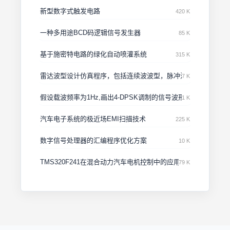
新型数字式触发电路
420 K
一种多用途BCD码逻辑信号发生器
85 K
基于施密特电路的绿化自动喷灌系统
315 K
雷达波型设计仿真程序，包括连续波波型，脉冲波型，线形调频
7 K
假设载波频率为1Hz,画出4-DPSK调制的信号波形
1 K
汽车电子系统的极近场EMI扫描技术
225 K
数字信号处理器的汇编程序优化方案
10 K
TMS320F241在混合动力汽车电机控制中的应用
79 K