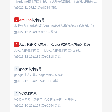
《Arduino技术内幕》摒弃了大量基础知识，全面深入揭秘Arduino 的内部工作原理。其中，它通过“led 闪灯”、“led照明”、“数字钟”等示例作品由浅入深、由易而难介绍Arduino 开发，...
2022-11-07
7 次
8789 浏览
Arduino
技术内幕
2
本书致力于探索和描述Arduino体系结构的内部工作机制，为Arduino用户提供参考。掌握这些知识有助于更好更快地开发Arduino作品。本书也希望能点燃读者对嵌入式设计的兴趣，激发读者开发出更好的...
2022-12-26
9 次
2762 浏览
Java P2P技术内幕：《Java P2P技术内幕》源码
3
Java P2P技术内幕：《Java P2P技术内幕》源码...
2013-12-19
182 次
1118 浏览
google技术内幕
4
google技术内幕，pagerank源码祥解...
2013-12-13
21 次
1056 浏览
VC技术内幕
5
VC技术内幕，这是学习VC的很好的一本书籍...
2015-10-25
157 次
1054 浏览