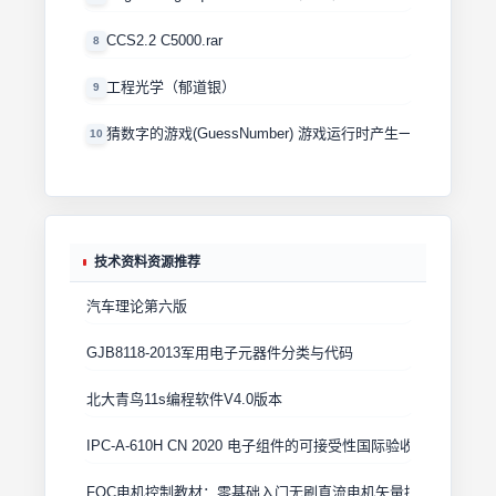
CCS2.2 C5000.rar
8
工程光学（郁道银）
9
猜数字的游戏(GuessNumber) 游戏运行时产生一个0－100
10
技术资料资源推荐
汽车理论第六版
GJB8118-2013军用电子元器件分类与代码
北大青鸟11s编程软件V4.0版本
IPC-A-610H CN 2020 电子组件的可接受性国际验收标准
FOC电机控制教材：零基础入门无刷直流电机矢量控制技术 上