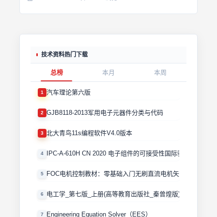
技术资料热门下载
总榜
本月
本周
汽车理论第六版
1
GJB8118-2013军用电子元器件分类与代码
2
北大青鸟11s编程软件V4.0版本
3
IPC-A-610H CN 2020 电子组件的可接受性国际验收标准
4
FOC电机控制教材：零基础入门无刷直流电机矢量控制技术 
5
电工学_第七版_上册(高等教育出版社_秦曾煌版)
6
Engineering Equation Solver（EES）
7