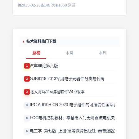
2015-02-28
148 次
1060 浏览
技术资料热门下载
总榜
本月
本周
汽车理论第六版
1
GJB8118-2013军用电子元器件分类与代码
2
北大青鸟11s编程软件V4.0版本
3
IPC-A-610H CN 2020 电子组件的可接受性国际验收标准
4
FOC电机控制教材：零基础入门无刷直流电机矢量控制技术 
5
电工学_第七版_上册(高等教育出版社_秦曾煌版)
6