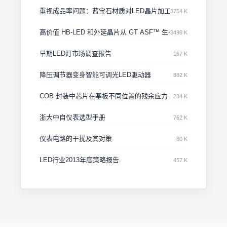
重视成品率问题：蓝宝石材质对LED晶片加工过程的影响之案例
3754 K
高价值 HB-LED 和外延晶片从 GT ASF™ 生长蓝宝石开始
3498 K
早期LED灯市场调查报告
167 K
降压调节器变身智能可调光LED驱动器
882 K
COB 封装中芯片在基板不同位置的残余应力
234 K
浙大中自仪表选型手册
762 K
仪表电路的干扰及其对策
80 K
LED行业2013年度策略报告
457 K