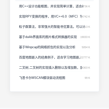
用C++设计功能框图，并实现简单计算，适合初学者
736 K
实现RPY变换的程序，用VC++6.0（MFC）写的
4742 K
粒子群算法，非常强大的智能寻优算法。可以计算不同适应函数
13 K
基于duilib界面库的图片格式转换器的实现
19033 K
基于Winpcap的网络抓包的实现以及分析
5054 K
百度地图嵌入的经典例子，适合学习地图嵌入的同学使用
22777 K
二叉树,二叉树的实现插入删除以及增加数，是数据结构必修的一
4303 K
飞思卡尔MSCAN模块驱动流程图
99 K