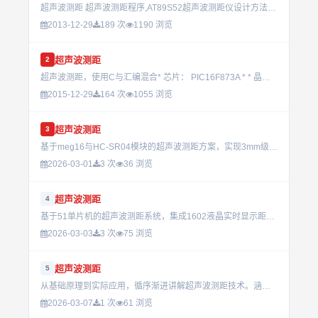
超声波测距 超声波测距程序,AT89S52超声波测距仪设计方法 超声波测距 超声波电路单片机 超声波发射接收电路 超声波 单片机测距...
2013-12-29
189 次
1190 浏览
超声波测距
2
超声波测距，使用C与汇编混合* 芯片： PIC16F873A * * 晶振： 4MHz * * * * 使用PICC8.05编译器，MPLAB v7.50调试。 * * *...
2015-12-29
164 次
1055 浏览
超声波测距
3
基于meg16与HC-SR04模块的超声波测距方案，实现3mm级高精度距离检测，涵盖硬件连接与软件算法的完整实现。...
2026-03-01
3 次
36 浏览
超声波测距
4
基于51单片机的超声波测距系统，集成1602液晶实时显示距离数据。适用于嵌入式开发与传感器应用，提供完整代码与硬件连接方案。...
2026-03-03
3 次
75 浏览
超声波测距
5
从基础原理到实际应用，循序渐进讲解超声波测距技术。涵盖硬件选型、信号处理与编程实现，适合电子工程与物联网开发学习者掌握实用技能。...
2026-03-07
1 次
61 浏览