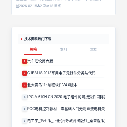
2026-02-15
2 次
18 浏览
技术资料热门下载
总榜
本月
本周
汽车理论第六版
1
GJB8118-2013军用电子元器件分类与代码
2
北大青鸟11s编程软件V4.0版本
3
IPC-A-610H CN 2020 电子组件的可接受性国际验收标准
4
FOC电机控制教材：零基础入门无刷直流电机矢量控制技术 
5
电工学_第七版_上册(高等教育出版社_秦曾煌版)
6