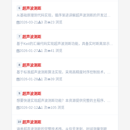
超声波测距
6
从基础原理到代码实现，循序渐进讲解超声波测距的开发过程。掌握传感器工作方式与数据处理逻辑，适合嵌入式开发入门者提升实践能力。...
2026-03-21
3 次
23 浏览
超声波测距
7
基于Keil的汇编代码实现超声波测距功能，具备实时距离显示与稳定控制逻辑，适用于嵌入式开发与传感器应用，可直接集成到实际项目中。...
2026-01-27
1 次
41 浏览
超声波测距
8
基于标准超声波测距算法实现，采用高精度时序控制技术，适用于位移检测与距离测量场景。提供完整系统架构与基础原理说明，便于快速理解与应用开发。...
2026-01-28
1 次
39 浏览
超声波测距
9
想要快速实现超声波测距功能？本资源提供完整的主程序、触发信号生成、接收中断处理及数据显示逻辑，适用于嵌入式系统开发，帮助解决距离检测中的实时性与准确性难题。...
2026-02-12
1 次
105 浏览
超声波测距
10
涵盖超声波测距的完整技术栈，从信号发射、时间测量到距离计算，结合FPGA实现精准控制与数据处理，适合深入理解传感器应用与硬件开发...