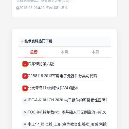
思科路由器常用配置命令大全(A-X)....
2015-03-06
90 次
1081 浏览
技术资料热门下载
总榜
本月
本周
汽车理论第六版
1
GJB8118-2013军用电子元器件分类与代码
2
北大青鸟11s编程软件V4.0版本
3
IPC-A-610H CN 2020 电子组件的可接受性国际验收标准
4
FOC电机控制教材：零基础入门无刷直流电机矢量控制技术 
5
电工学_第七版_上册(高等教育出版社_秦曾煌版)
6