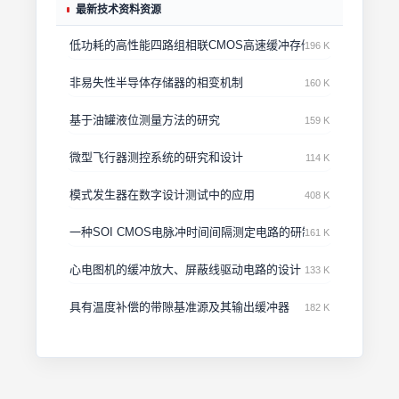
最新技术资料资源
低功耗的高性能四路组相联CMOS高速缓冲存储器
196 K
非易失性半导体存储器的相变机制
160 K
基于油罐液位测量方法的研究
159 K
微型飞行器测控系统的研究和设计
114 K
模式发生器在数字设计测试中的应用
408 K
一种SOI CMOS电脉冲时间间隔测定电路的研制
161 K
心电图机的缓冲放大、屏蔽线驱动电路的设计
133 K
具有温度补偿的带隙基准源及其输出缓冲器
182 K