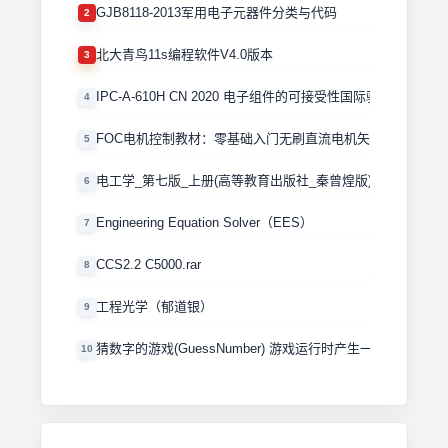
GJB8118-2013军用电子元器件分类与代码
2
北大青鸟11s编程软件V4.0版本
3
IPC-A-610H CN 2020 电子组件的可接受性国际验收标准
4
FOC电机控制教材：零基础入门无刷直流电机矢量控制技术 
5
电工学_第七版_上册(高等教育出版社_秦曾煌版)
6
Engineering Equation Solver（EES）
7
CCS2.2 C5000.rar
8
工程光学（郁道银）
9
猜数字的游戏(GuessNumber) 游戏运行时产生一个0－100
10