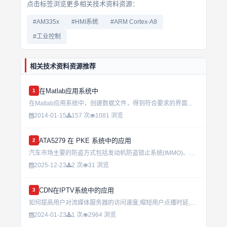
点击标签浏览更多相关技术资料资源：
#AM335x
#HMI系统
#ARM Cortex-A8
#工业控制
相关技术资料资源推荐
在Matlab应用系统中
1
在Matlab应用系统中，创建数据文件，得到符合要求的界面...
2014-01-15
157 次
1081 浏览
ATA5279 在 PKE 系统中的应用
2
汽车市场主要的防盗方式包括发动机防盗锁止系统(IMMO)、遥控门锁(RKE)、无钥匙门禁(PKE)、电子转向柱锁、双向智能钥匙和GPS卫星定位等，其中以IMMO和RKE的应用最为广泛。无钥匙进入系统（...
2025-12-23
2 次
31 浏览
CDN在IPTV系统中的应用
3
如何提高用户对流媒体服务器的访问速度,缩短用户点播时延,流媒体服务器及其缓存服务器的部署已成为IPTV 系统中的关键性问题。在本文中对IPTV 系统和CDN 相关技术的结构作简要介绍,并且介绍...
2024-01-23
1 次
2964 浏览