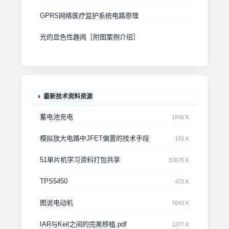
GPRS网络医疗监护系统电路原理
光的显色性趣闻［附图案例介绍］
最新技术资料资源
蓄电池充电
1845 K
模拟放大电路中JFET偏置的技术手段
133 K
51单片机学习资料打包共享
33675 K
TPS5450
472 K
图说电动机
7643 K
IAR与Keil之间的完美移植.pdf
1377 K