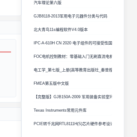
汽车理论第六版
GJB8118-2013军用电子元器件分类与代码
北大青鸟11s编程软件V4.0版本
IPC-A-610H CN 2020 电子组件的可接受性国际验收标准
FOC电机控制教材：零基础入门无刷直流电机矢量控制技术
电工学_第七版_上册(高等教育出版社_秦曾煌版)
FMEA第五版中文版
【完整版】GJB150A-2009 军用装备实验室环境试验方法
Texas Instruments常用元件库
PCIE转千兆网RTL8111H(S)芯片硬件参考设计 Cadence原