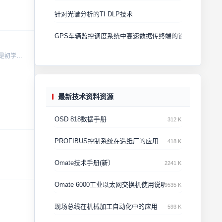
针对光谱分析的TI DLP技术
GPS车辆监控调度系统中高速数据传终端的设计
本资源深入讲解了如何利用定时器定时产生PWM波来精确控制LED灯的亮度，是学习和掌握LED控制、PWM波生成以及定时器应用的理想选择。无论您是初学者还是有一定经验的电子工程师，这份资料都将为您提供宝贵...
最新技术资料资源
OSD 818数据手册
312 K
PROFIBUS控制系统在造纸厂的应用
418 K
Omate技术手册(新）
2241 K
Omate 6000工业以太网交换机使用说明书
9535 K
现场总线在机械加工自动化中的应用
593 K