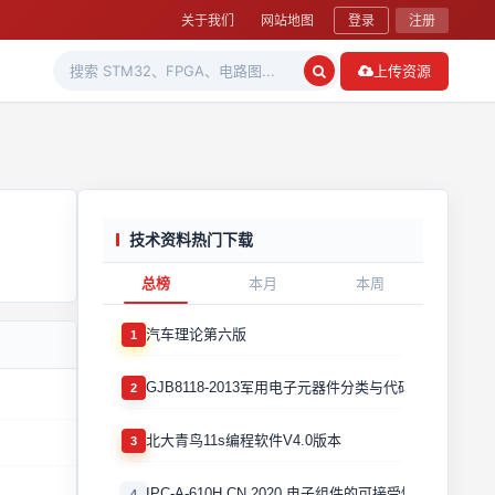
关于我们
网站地图
登录
注册
上传资源
技术资料热门下载
总榜
本月
本周
汽车理论第六版
1
GJB8118-2013军用电子元器件分类与代码
2
北大青鸟11s编程软件V4.0版本
3
IPC-A-610H CN 2020 电子组件的可接受性国际验收标
4