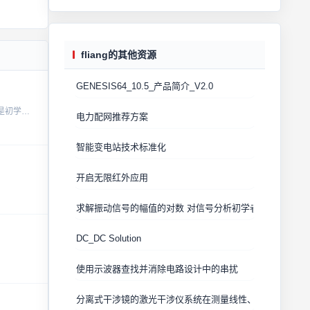
fliang的其他资源
GENESIS64_10.5_产品简介_V2.0
本资源深入解析了如何利用STM32定时器生成PWM波形，适用于需要精确控制电机速度、LED亮度等场景。通过详细的代码示例与配置步骤介绍，即使是初学者也能快速上手。无论是对于嵌入式系统开发还是电子项目制...
电力配网推荐方案
智能变电站技术标准化
开启无限红外应用
求解振动信号的幅值的对数 对信号分析初学者有帮助
DC_DC Solution
使用示波器查找并消除电路设计中的串扰
分离式干涉镜的激光干涉仪系统在测量线性、角度、直线度