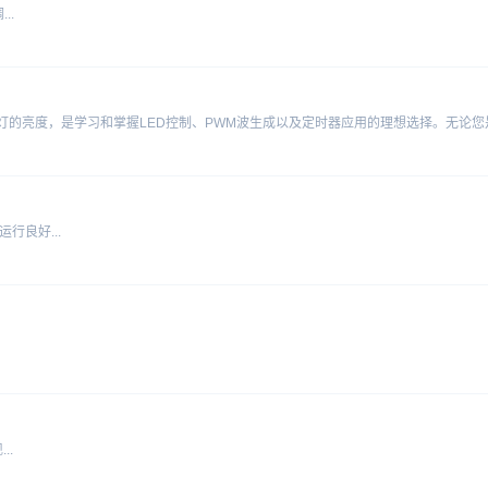
..
行良好...
..