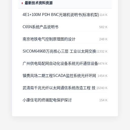
最新技术资料资源
4E1+100M PDH BNC光端机说明书(标准机型)
114 K
C65N系统产品说明书
582 K
南京地铁电气控制原理图的设计
248 K
SICOM6496B万兆核心三层 工业以太网交换机用户手册
11332 K
广州供电局配网自动化设备系统光纤通信设备投标文件·技术部分
4474 K
镇赉风场二期工程SCADA监控系统光纤环网
1454 K
武清局千兆光纤以太网通信系统改造工程 技 术 方 案
3240 K
小康住宅的终端配电保护探讨
154 K