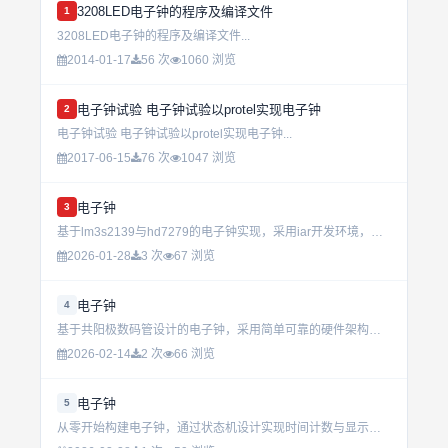
3208LED电子钟的程序及编译文件
1
3208LED电子钟的程序及编译文件...
2014-01-17
56 次
1060 浏览
电子钟试验 电子钟试验以protel实现电子钟
2
电子钟试验 电子钟试验以protel实现电子钟...
2017-06-15
76 次
1047 浏览
电子钟
3
基于lm3s2139与hd7279的电子钟实现，采用iar开发环境，程序结构借鉴周立功《c51实战技巧》，具备稳定时钟显示与高效驱动逻辑，适用于嵌入式项目实践与教学参考。...
2026-01-28
3 次
67 浏览
电子钟
4
基于共阳极数码管设计的电子钟，采用简单可靠的硬件架构实现时间显示功能。支持按键调试，适合初学者了解时钟电路原理与调试方法。...
2026-02-14
2 次
66 浏览
电子钟
5
从零开始构建电子钟，通过状态机设计实现时间计数与显示功能，掌握硬件逻辑与时序控制的核心技巧。适合嵌入式开发入门与进阶学习。...