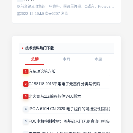
以前寫論文收集的一些資料，學習單片機、C語言、Proteus的好資料！！！！...
2022-12-16
6 次
6207 浏览
技术资料热门下载
总榜
本月
本周
汽车理论第六版
1
GJB8118-2013军用电子元器件分类与代码
2
北大青鸟11s编程软件V4.0版本
3
IPC-A-610H CN 2020 电子组件的可接受性国际验收标准
4
FOC电机控制教材：零基础入门无刷直流电机矢量控制技术 
5