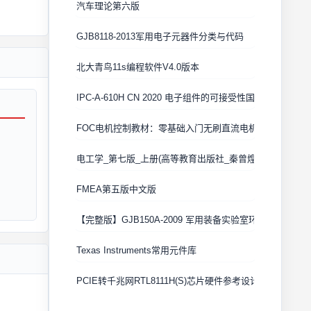
汽车理论第六版
GJB8118-2013军用电子元器件分类与代码
北大青鸟11s编程软件V4.0版本
IPC-A-610H CN 2020 电子组件的可接受性国际验收标准
FOC电机控制教材：零基础入门无刷直流电机矢量控制技术
电工学_第七版_上册(高等教育出版社_秦曾煌版)
FMEA第五版中文版
【完整版】GJB150A-2009 军用装备实验室环境试验方法
Texas Instruments常用元件库
PCIE转千兆网RTL8111H(S)芯片硬件参考设计 Cadence原