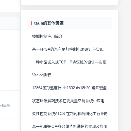
ttalli的其他资源
模糊控制应用简介
基于FPGA的汽车尾灯控制电路设计与实现
一种小型嵌入式TCP_IP协议栈的设计与实现
Verilog例程
12864图形温度计 ds1302 ds18b20 矩阵键盘
状态反馈解耦技术在变风量空调系统中应用
静电放电（ＥＳＤ）是造成大多数电子元器件或电路系统破坏的主要因素。因此，电子产品中必须加上ＥＳＤ保护，提供ＥＳＤ电流泄放路径。电路模拟可应用于设计和优化新型ＥＳＤ保护电路，使ＥＳＤ保护器件的设计不再停...
柔性控制系统ATCS 在制药和精细化工行业的应用
基于VB的PC与多台单片机通信的实现及应用