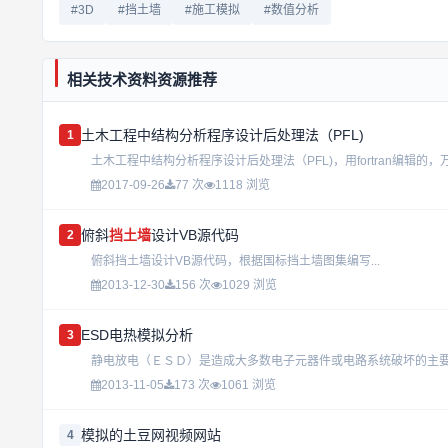
#3D
#挡土墙
#施工模拟
#数值分析
相关技术资料资源推荐
土木工程中结构分析程序设计后处理法（PFL)
1
土木工程中结构分析程序设计后处理法（PFL)，用fortran编辑的，
2017-09-26
77 次
1118 浏览
俯斜
挡土墙
设计VB源代码
2
俯斜挡土墙设计VB源代码，根据国标挡土墙图集编写...
2013-12-30
156 次
1029 浏览
ESD电热模拟分析
3
2013-11-05
173 次
1061 浏览
模拟的土豆网视频网站
4