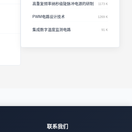
高重复频率纳秒级陡脉冲电源的研制
1173 K
PWM电路设计技术
1269 K
集成数字温度监测电路
91 K
联系我们