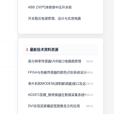
ABB ZX0气体绝缘中压开关柜
开关稳压电源原理、设计与实用电路
最新技术资料资源
高分辨率传感器USB接口电路图原理
350 K
FPGA与色敏传感器的颜色识别系统设计与应用
430 K
单片机和MODEM(调制解调器)接口及远程数据传输设计
245 K
AD1871型模_数转换器在数据采集系统中的应用
255 K
DVI实现双屏幕超宽图像显示的应用
483 K