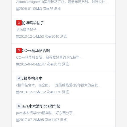
AltiumDesigner10实战技巧汇总，涵盖布局布线、封装设计与工程优化，可直接用于生产环境的高效设计流程。多个项目验证过的实用操作指南，提升设计效率与质量。...
2026-01-09
3 次
26 浏览
论坛精华帖子
2
论坛精华帖子...
2013-12-14
53 次
1040 浏览
CC++精华帖合辑
3
CC++精华帖合辑，编程爱好着的论坛精华...
2015-04-04
147 次
1073 浏览
c精华帖合本
4
c精华帖合本，很全面，一定能给热爱c的你很大的启发...
2013-12-22
112 次
1170 浏览
java水木清华bbs精华帖
5
java水木清华bbs精华帖，好东西分享...
2017-07-20
95 次
1107 浏览