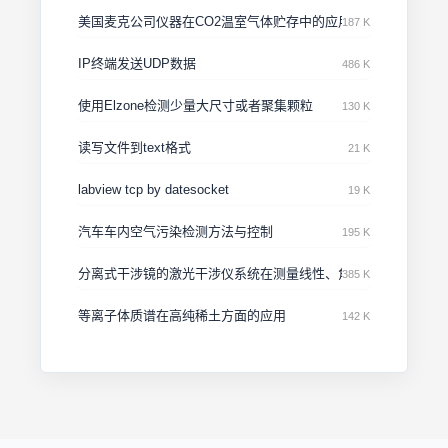
美国麦克公司仪器在CO2温室气体贮存中的应用
187 K
IP终端发送UDP数据
486 K
使用Elzone检测少量大尺寸或者聚集颗粒
130 K
读写文件到text格式
21 K
labview tcp by datesocket
19 K
汽车车内空气污染检测方法与控制
195 K
分离式干涉镜的激光干涉仪系统在测量线性、角度、直线度方面
385 K
等离子体质谱在高纯稀土方面的应用
142 K