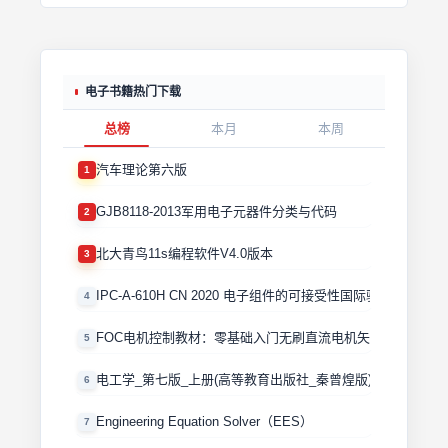
电子书籍热门下载
总榜
本月
本周
汽车理论第六版
1
GJB8118-2013军用电子元器件分类与代码
2
北大青鸟11s编程软件V4.0版本
3
IPC-A-610H CN 2020 电子组件的可接受性国际验收标准
4
FOC电机控制教材：零基础入门无刷直流电机矢量控制技术 
5
电工学_第七版_上册(高等教育出版社_秦曾煌版)
6
Engineering Equation Solver（EES）
7