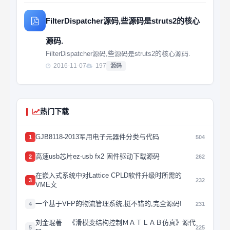
FilterDispatcher源码,些源码是struts2的核心
源码.
FilterDispatcher源码,些源码是struts2的核心源码.
2016-11-07
197
源码
热门下载
GJB8118-2013军用电子元器件分类与代码
1
504
高速usb芯片ez-usb fx2 固件驱动下载源码
2
262
在嵌入式系统中对Lattice CPLD软件升级时所需的
3
232
VME文
一个基于VFP的物流管理系统,挺不错的,完全源码!
4
231
刘金琨著 《滑模变结构控制ＭＡＴＬＡＢ仿真》源代
5
225