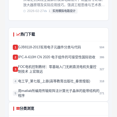
放大器原理及实际应用技巧，强调工程思维与艺术表达
的融合。
2026-02-27
1
实用模拟电路设计
热门下载
GJB8118-2013军用电子元器件分类与代码
1
504
IPC-A-610H CN 2020 电子组件的可接受性国际验收
2
386
FOC电机控制教材：零基础入门无刷直流电机矢量控
3
327
制技术 上官致远
电工学_第七版_上册(高等教育出版社_秦曾煌版)
4
318
用matlab所编用传输矩阵法计算光子晶体的能带结构的
5
271
程序
分类浏览