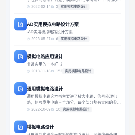
观分析方法。本书提出了“模拟电路直观方法学”，力图
2022-02-14
3
实用模拟电路设计
帮助学生和设计人员摆脱复杂的理论推导与计算，充分
利用直观知识来应对模拟电路工...
AD实用模拟电路设计方案
·AD实用模拟电路设计方案
2023-05-27
6
实用模拟电路设计
模拟电路应用设计
非常实用的一本好书
2013-11-18
152
实用模拟电路设计
通用模拟电路设计
通用模拟电路这本书主要讲了放大电路，信号处理电
路，信号发生电路三个部分，每个部分都有实际的参考
电路很有参考价值
2022-10-09
10
实用模拟电路设计
模拟电路设计
从理论到实践全面解析模拟电路设计，涵盖信号处理、