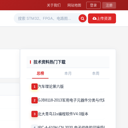
关于我们
网站地图
登录
注册
上传资源
技术资料热门下载
总榜
本月
本周
汽车理论第六版
1
GJB8118-2013军用电子元器件分类与代码
2
北大青鸟11s编程软件V4.0版本
3
IPC-A-610H CN 2020 电子组件的可接受性国际验收标
4