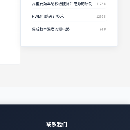
高重复频率纳秒级陡脉冲电源的研制
1173 K
PWM电路设计技术
1269 K
集成数字温度监测电路
91 K
联系我们