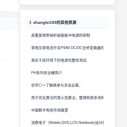
zhanglei193的其他资源
高重复频率纳秒级陡脉冲电源的研制
零电压零电流开关PWM DC/DC全桥变换器的分析
真实干扰环境下的电源完整性测试
PH系列安全栅简介
初学C++了解继承与多态必看，
用于优化算法的萤火虫算法，整理和很多资料，很有用的
中国数字电视市场展望
消费电子（Mobile,DVD,LCD,Notebook)设计图解