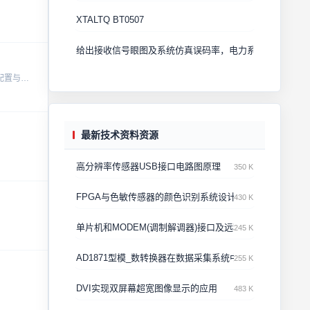
XTALTQ BT0507
给出接收信号眼图及系统仿真误码率，电力系统暂态稳定程
一套关于特定芯片I2C总线的中文技术文档，内容清晰易懂，适合嵌入式开发与硬件调试使用。涵盖协议详解与应用示例，帮助开发者快速掌握通信接口配置与调试方法。...
最新技术资料资源
高分辨率传感器USB接口电路图原理
350 K
FPGA与色敏传感器的颜色识别系统设计与应用
430 K
单片机和MODEM(调制解调器)接口及远程数据传输设计
245 K
AD1871型模_数转换器在数据采集系统中的应用
255 K
DVI实现双屏幕超宽图像显示的应用
483 K