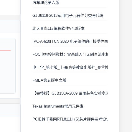
汽车理论第六版
GJB8118-2013军用电子元器件分类与代码
北大青鸟11s编程软件V4.0版本
IPC-A-610H CN 2020 电子组件的可接受性国际验收标准
FOC电机控制教材：零基础入门无刷直流电机矢量控制技术
电工学_第七版_上册(高等教育出版社_秦曾煌版)
FMEA第五版中文版
【完整版】GJB150A-2009 军用装备实验室环境试验方法
Texas Instruments常用元件库
PCIE转千兆网RTL8111H(S)芯片硬件参考设计 Cadence原