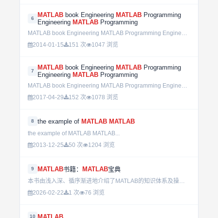
MATLAB
book Engineering
MATLAB
Programming
6
Engineering
MATLAB
Programming
MATLAB book Engineering MATLAB Programming Engineering MATLAB Programming...
2014-01-15
151 次
1047 浏览
MATLAB
book Engineering
MATLAB
Programming
7
Engineering
MATLAB
Programming
MATLAB book Engineering MATLAB Programming Engineering MATLAB Programming...
2017-04-29
152 次
1078 浏览
the example of
MATLAB
MATLAB
8
the example of MATLAB MATLAB...
2013-12-25
50 次
1204 浏览
MATLAB
书籍：
MATLAB
宝典
9
本书由浅入深、循序渐进地介绍了MATLAB的知识体系及操作方法。其中主要介绍了如何使用MATLAB进行数据分析、数据可视化的方法、MATLAB编程、图形用户界面、MATLAB仿真，以及文件输入/输出、...
2026-02-22
1 次
76 浏览
MATLAB
10