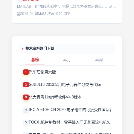
MATLAB，即“矩阵实验室”，它是以矩阵为基本运算单元。从最基本的运算单元出发，介绍MATLAB的命令及其用法。...
2015-04-05
63 次
1049 浏览
技术资料热门下载
总榜
本月
本周
汽车理论第六版
1
GJB8118-2013军用电子元器件分类与代码
2
北大青鸟11s编程软件V4.0版本
3
IPC-A-610H CN 2020 电子组件的可接受性国际验收标准
4
FOC电机控制教材：零基础入门无刷直流电机矢量控制技术 
5