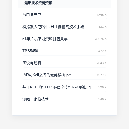
最新技术资料资源
蓄电池充电
1845 K
模拟放大电路中JFET偏置的技术手段
133 K
51单片机学习资料打包共享
33675 K
TPS5450
472 K
图说电动机
7643 K
IAR与Keil之间的完美移植.pdf
1377 K
基于KEIL的STM32内部外部SRAM的访问
320 K
测距、定位技术
340 K