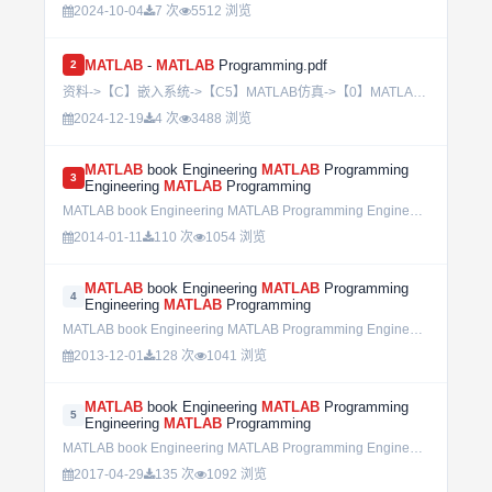
2024-10-04
7 次
5512 浏览
MATLAB
-
MATLAB
Programming.pdf
2
资料->【C】嵌入系统->【C5】MATLAB仿真->【0】MATLAB基础入门->MATLAB - MATLAB Programming.pdf...
2024-12-19
4 次
3488 浏览
MATLAB
book Engineering
MATLAB
Programming
3
Engineering
MATLAB
Programming
MATLAB book Engineering MATLAB Programming Engineering MATLAB Programming...
2014-01-11
110 次
1054 浏览
MATLAB
book Engineering
MATLAB
Programming
4
Engineering
MATLAB
Programming
MATLAB book Engineering MATLAB Programming Engineering MATLAB Programming...
2013-12-01
128 次
1041 浏览
MATLAB
book Engineering
MATLAB
Programming
5
Engineering
MATLAB
Programming
MATLAB book Engineering MATLAB Programming Engineering MATLAB Programming...
2017-04-29
135 次
1092 浏览