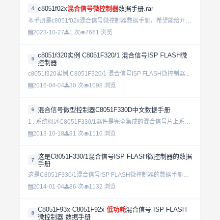
c8051f02x
混合信号微控制器
数据手册.rar
4
本手册是c8051f02x混合信号微控制器数据手册，希望能给开发c8051f02x单片机的朋友以帮助。...
2023-10-27
1 次
7661 浏览
c8051f320实例 C8051F320/1 混合信号ISP FLASH微
5
控制器
c8051f320实例 C8051F320/1 混合信号ISP FLASH微控制器...
2016-04-04
30 次
1098 浏览
混合信号微型控制器C8051F330D中文数据手册
6
1 . 系统概述C8051F330/1器件是完全集成的混合信号片上系统型MCU。下面列出了一些主要特性，有关某一产品的具体特性参见表1.1。&#1048697; 高速、流水线结构的8051兼容的CIP...
2013-10-18
91 次
1110 浏览
这是C8051F330/1混合信号ISP FLASH微控制器的数据
7
手册
这是C8051F330/1混合信号ISP FLASH微控制器的数据手册，由沈阳航空工业学院潘琢金老师翻译 版权声明：本手册中文版版权归译者和新华龙电子有限公司所有。研究和开发人员可以自由使用本手册。...
2014-01-04
86 次
1132 浏览
C8051F93x-C8051F92x
低功耗
混合信号 ISP FLASH
8
微控制器 数据手册