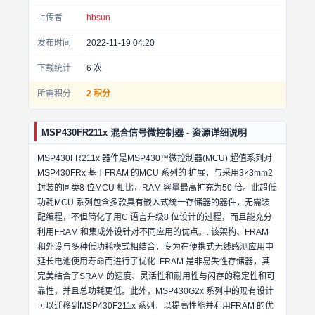
上传者
hbsun
发布时间
2022-11-19 04:20
下载统计
6
次
所需积分
2 积分
MSP430FR211x 混合信号微控制器 - 资源详细说明
MSP430FR211x 器件是MSP430™微控制器(MCU) 超值系列对
MSP430FRx 基于FRAM 的MCU 系列的 扩展，与采用3×3mm2
封装的同类8 位MCU 相比，RAM 容量最高扩充为50 倍。此超低
功耗MCU 系列包含多款具有嵌入式统一存储器的器件，无需装
配编程，不但简化了用C 语言升级8 位设计的过程，而且能充分
利用FRAM 和集成外设针对不同应用的优点。. 该架构、FRAM
和外设与多种低功耗模式相结合，专为在便携式无线感测应用中
延长电池使用寿命而进行了优化. FRAM 是非易失性存储器，其
完美结合了SRAM 的速度、灵活性和耐用性与闪存的稳定性和可
靠性，并且总功耗更低。此外，MSP430G2x 系列中的现有设计
可以迁移到MSP430F211x 系列，以提高性能并利用FRAM 的优