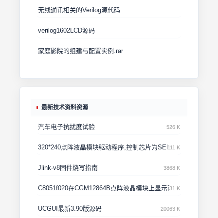
无线通讯相关的Verilog源代码
verilog1602LCD源码
家庭影院的组建与配置实例.rar
最新技术资料资源
汽车电子抗扰度试验
526 K
320*240点阵液晶模块驱动程序,控制芯片为SED1335；128*
111 K
Jlink-v8固件烧写指南
3868 K
C8051f020在CGM12864B点阵液晶模块上显示两个位图及两个
31 K
UCGUI最新3.90版源码
20063 K