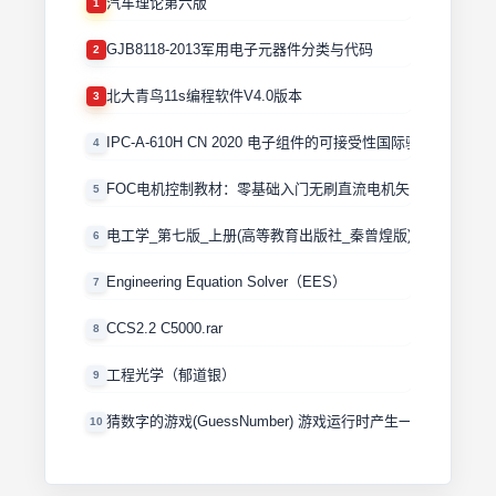
汽车理论第六版
1
GJB8118-2013军用电子元器件分类与代码
2
北大青鸟11s编程软件V4.0版本
3
IPC-A-610H CN 2020 电子组件的可接受性国际验收标准
4
FOC电机控制教材：零基础入门无刷直流电机矢量控制技术 
5
电工学_第七版_上册(高等教育出版社_秦曾煌版)
6
Engineering Equation Solver（EES）
7
CCS2.2 C5000.rar
8
工程光学（郁道银）
9
猜数字的游戏(GuessNumber) 游戏运行时产生一个0－100
10