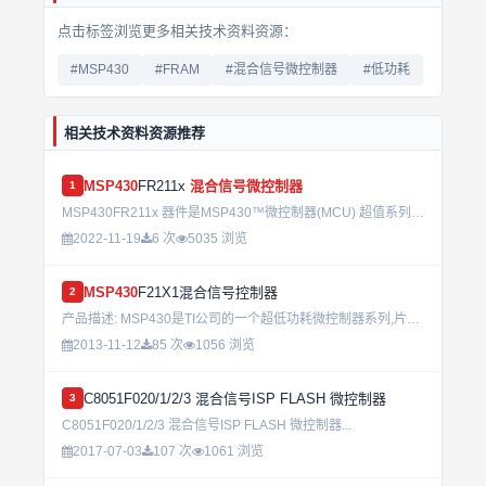
点击标签浏览更多相关技术资料资源：
#MSP430
#FRAM
#混合信号微控制器
#低功耗
相关技术资料资源推荐
MSP430
FR211x
混合信号微控制器
1
MSP430FR211x 器件是MSP430™微控制器(MCU) 超值系列对MSP430FRx 基于FRAM 的MCU 系列的 扩展，与采用3×3mm2 封装的同类8 位MCU 相比，RAM 容量最...
2022-11-19
6 次
5035 浏览
MSP430
F21X1混合信号控制器
2
产品描述: MSP430是TI公司的一个超低功耗微控制器系列,片内组合了不同功能模块,可适应不同应用层次的需求,在硬件架构上,提供架构上,提供了五种低功耗模式,可最大限度的延长手持设备的电池寿命.MS...
2013-11-12
85 次
1056 浏览
C8051F020/1/2/3 混合信号ISP FLASH 微控制器
3
C8051F020/1/2/3 混合信号ISP FLASH 微控制器...
2017-07-03
107 次
1061 浏览