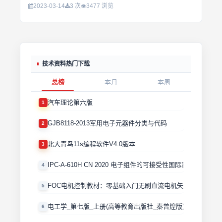
2023-03-14
3 次
3477 浏览
技术资料热门下载
总榜
本月
本周
汽车理论第六版
1
GJB8118-2013军用电子元器件分类与代码
2
北大青鸟11s编程软件V4.0版本
3
IPC-A-610H CN 2020 电子组件的可接受性国际验收标准
4
FOC电机控制教材：零基础入门无刷直流电机矢量控制技术 
5
电工学_第七版_上册(高等教育出版社_秦曾煌版)
6