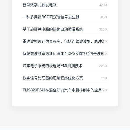
新型数字式触发电路
420 K
一种多用途BCD码逻辑信号发生器
85 K
基于施密特电路的绿化自动喷灌系统
315 K
雷达波型设计仿真程序，包括连续波波型，脉冲波型，线形调频
7 K
假设载波频率为1Hz,画出4-DPSK调制的信号波形
1 K
汽车电子系统的极近场EMI扫描技术
225 K
数字信号处理器的汇编程序优化方案
10 K
TMS320F241在混合动力汽车电机控制中的应用
79 K