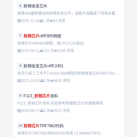
射频收发芯片
6
探索ADI最新推出的射频收发芯片，该款产品集成了所有必要的功能模块，为您的无线通信项目提供一站式解决方案。无论是对于物联网设备、智能家居还是专业级的无线网络基础设施建设，这款芯片都能展现出卓越性能与高...
2025-11-28
1 次
53 浏览
射频芯片
nRF905例程
7
射频芯片nRF905例程，用LPC2132驱动...
2015-08-11
151 次
1105 浏览
射频收发芯片nRF2401
8
本文介绍了工作于2.4GHz ISM频段的射频收发芯片nRF2401的芯片结构、引脚功能、工作模式、 接收与发送的工作流程，详细描述了nRF2401的器件配置，给出了应用电路图，分析了PCB设计时应该...
2022-10-01
8 次
9630 浏览
F113_
射频芯片
资料
9
F113_射频芯片资料,包括参考原理图,芯片封装图等等....
2025-06-17
8 次
3512 浏览
射频芯片
TRF7963代码
10
射频芯片TRF7963和MSP430完成 13,56MHZ RFID...