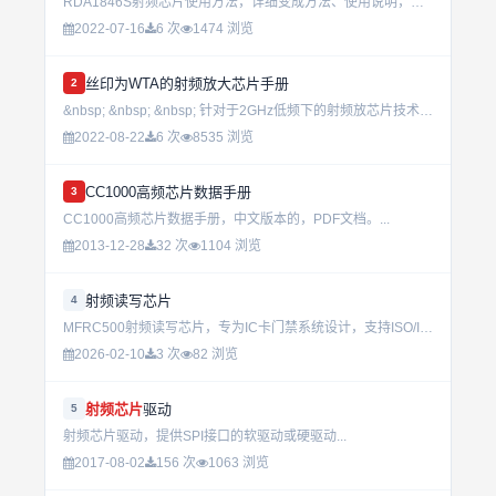
RDA1846S射频芯片使用方法，详细变成方法、使用说明，可迅速上手。...
2022-07-16
6 次
1474 浏览
丝印为WTA的射频放大芯片手册
2
&nbsp; &nbsp; &nbsp; 针对于2GHz低频下的射频放芯片技术手册，芯片选型等具有很高的参考作用。里面专门介绍了针对900MHz和433MHZ的电路搭建参考指南，能够有效的帮助大家快速...
2022-08-22
6 次
8535 浏览
CC1000高频芯片数据手册
3
CC1000高频芯片数据手册，中文版本的，PDF文档。...
2013-12-28
32 次
1104 浏览
射频读写芯片
4
MFRC500射频读写芯片，专为IC卡门禁系统设计，支持ISO/IEC 14443A协议，可直接用于工业级门禁项目，经过多个实际场景验证，具备高稳定性和抗干扰能力。...
2026-02-10
3 次
82 浏览
射频芯片
驱动
5
射频芯片驱动，提供SPI接口的软驱动或硬驱动...
2017-08-02
156 次
1063 浏览