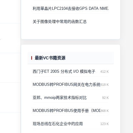
利用單晶片LPC2104去接收GPS DATA NMEA
关于图像处理中常用的函数汇总
.
最新VC书籍资源
西门子ET 200S 分布式 I/O 模拟电子
412 K
MODBUS转PROFIBUS网关在电力系统的应用
818 K
亚邦、mmoip两家技术指标对比
92 K
MODBUS转PROFIBUS使用手册（MODBUS接口做主站）
868 K
现场总线在石化企业中的应用
123 K