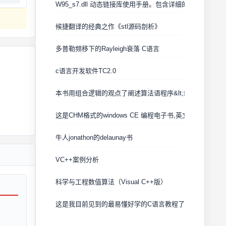
W95_s7.dll 动态链接库使用手册。包含详细的函数说明
候捷翻译的经典之作《stl源码剖析》
多普勒频移下的Rayleigh衰落 C语言
c语言开发软件TC2.0
本书用组合逻辑的观点了阐述算法语程序&lt;组合数学的算法
这是CHM格式的windows CE 编程电子书,英文版,由微软出
牛人jonathon的delaunay书
VC++案例分析
科学与工程数值算法（Visual C++版）
这是我目前见到的最易懂好学的C语言教程了