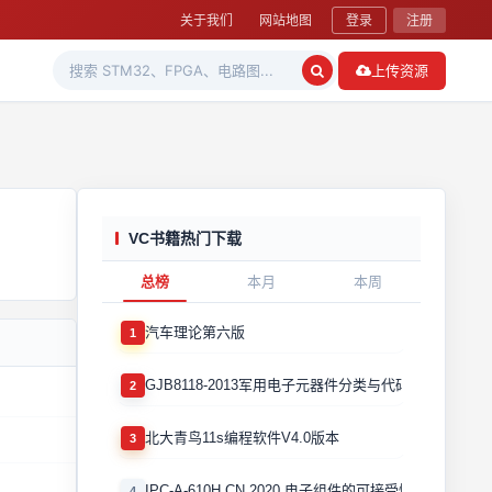
关于我们
网站地图
登录
注册
上传资源
VC书籍热门下载
总榜
本月
本周
汽车理论第六版
1
GJB8118-2013军用电子元器件分类与代码
2
北大青鸟11s编程软件V4.0版本
3
IPC-A-610H CN 2020 电子组件的可接受性国际验收标
4