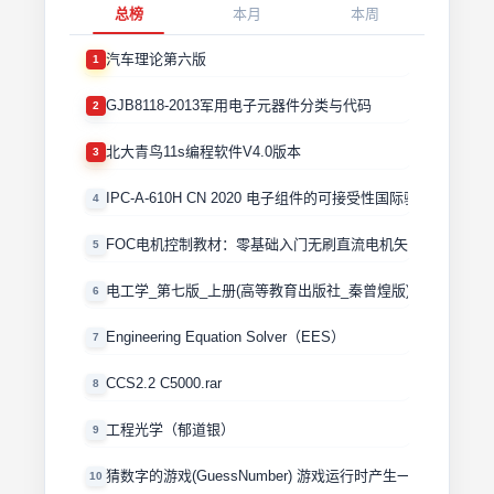
总榜
本月
本周
汽车理论第六版
1
GJB8118-2013军用电子元器件分类与代码
2
北大青鸟11s编程软件V4.0版本
3
IPC-A-610H CN 2020 电子组件的可接受性国际验收标准
4
FOC电机控制教材：零基础入门无刷直流电机矢量控制技术 
5
电工学_第七版_上册(高等教育出版社_秦曾煌版)
6
Engineering Equation Solver（EES）
7
CCS2.2 C5000.rar
8
工程光学（郁道银）
9
猜数字的游戏(GuessNumber) 游戏运行时产生一个0－100
10