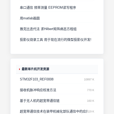
串口通信 频率测量 EEPROM读写程序
用matlab画圆
雅克比迭代法 求Hilbert矩阵病态方程组
投影仪烧录工具 用于现在流行的微型投影仪开发!
最新单片机开发资源
STM32F103_REF0008
10897 K
接收机脉冲响应校准方法
770 K
基于无人机的超宽带通信链
160 K
超宽带通信技术在装甲机械化部队通信中的应用
119 K