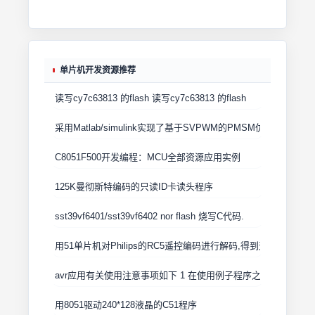
单片机开发资源推荐
读写cy7c63813 的flash 读写cy7c63813 的flash
采用Matlab/simulink实现了基于SVPWM的PMSM仿真
C8051F500开发编程：MCU全部资源应用实例
125K曼彻斯特编码的只读ID卡读头程序
sst39vf6401/sst39vf6402 nor flash 烧写C代码.
用51单片机对Philips的RC5遥控编码进行解码,得到遥控器的键值
avr应用有关使用注意事项如下 1 在使用例子程序之前将库文件libsl
用8051驱动240*128液晶的C51程序