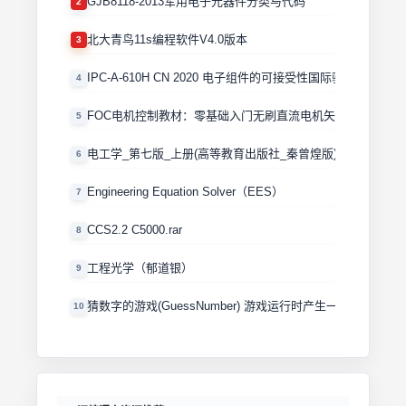
GJB8118-2013军用电子元器件分类与代码
2
北大青鸟11s编程软件V4.0版本
3
IPC-A-610H CN 2020 电子组件的可接受性国际验收标准
4
FOC电机控制教材：零基础入门无刷直流电机矢量控制技术 
5
电工学_第七版_上册(高等教育出版社_秦曾煌版)
6
Engineering Equation Solver（EES）
7
CCS2.2 C5000.rar
8
工程光学（郁道银）
9
猜数字的游戏(GuessNumber) 游戏运行时产生一个0－100
10