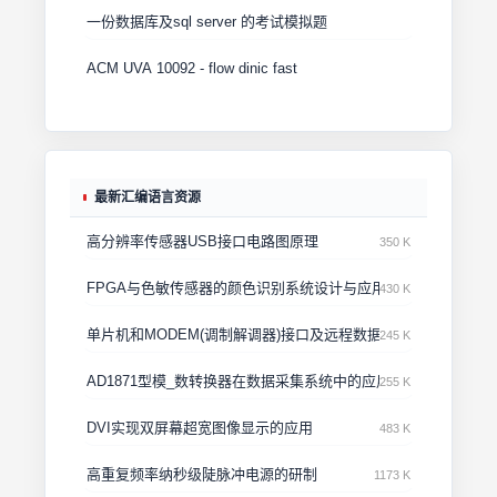
一份数据库及sql server 的考试模拟题
ACM UVA 10092 - flow dinic fast
最新汇编语言资源
高分辨率传感器USB接口电路图原理
350 K
FPGA与色敏传感器的颜色识别系统设计与应用
430 K
单片机和MODEM(调制解调器)接口及远程数据传输设计
245 K
AD1871型模_数转换器在数据采集系统中的应用
255 K
DVI实现双屏幕超宽图像显示的应用
483 K
高重复频率纳秒级陡脉冲电源的研制
1173 K