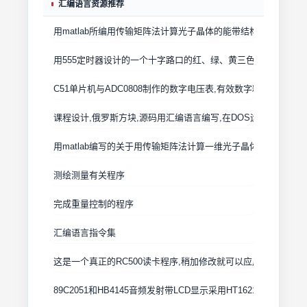
汇编语言资源推荐
用matlab所编用传输矩阵法计算光子晶体的能带结构的程序
用555定时器设计的一个十字路口的红、绿、黄三色信号交通灯控
C51单片机与ADC0808制作的数字电压表,有效数字精确到小数点
课程设计,俄罗斯方块,源码用汇编语言编写,在DOS运行,用MASM2
用matlab编写的关于用传输矩阵法计算一维光子晶体的透射率随
测绘测量有关程序
完成重量控制的程序
汇编语言指令集
这是一个真正的RC500读卡程序,稍加修改就可以应用在你的程
89C2051和HB4145音频发射带LCD显示采用HT1621驱动原代码