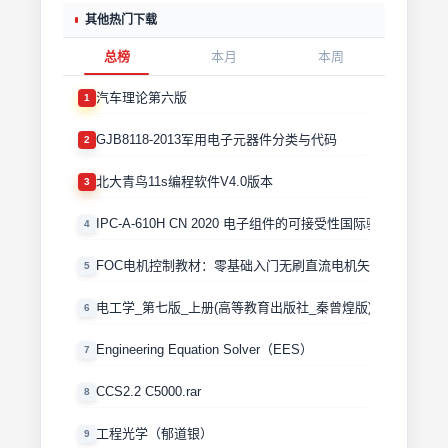
其他热门下载
总榜
本月
本周
汽车理论第六版
1
GJB8118-2013军用电子元器件分类与代码
2
北大青鸟11s编程软件V4.0版本
3
IPC-A-610H CN 2020 电子组件的可接受性国际验收标准
4
FOC电机控制教材：零基础入门无刷直流电机矢量控制技术 
5
电工学_第七版_上册(高等教育出版社_秦曾煌版)
6
Engineering Equation Solver（EES）
7
CCS2.2 C5000.rar
8
工程光学（郁道银）
9