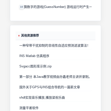
猜数字的游戏(GuessNumber) 游戏运行时产生一个0－100
10
其他资源推荐
一种窄带干扰抑制的非线性自适应预测滤波算法！
INS Matlab 仿真程序
Svgacc图形库示例.zip
第一部分 本Java教学视频由孙鑫老师主讲并录
国外关于GPS与INS组合导航的一篇新文章
vhdl实现音乐播放,播放梁祝乐曲
测量平差软件