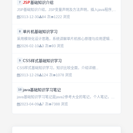
JSP
基础知识介绍
7
JSP基础知识介绍，JSP变量声明及方法声明，插入java程序,编程技巧...
2013-12-30
84 次
1222 浏览
单片机基础知识学习
8
采用模块化设计思路，系统讲解单片机核心原理与应用逻辑，涵盖引脚配置、中断处理及基础编程实践。基于标准C语言实现，适配主流开发板，提升实际开发能力。...
2026-02-10
3 次
93 浏览
CSS样式基础知识学习
9
CSS样式基础知识学习，知识比较全面，介绍详细...
2013-12-28
124 次
1078 浏览
java基础知识学习笔记
10
java基础知识学习笔记是java2参考大全的笔记，个人笔记，不喜勿喷。 ...
2023-04-09
7 次
7388 浏览