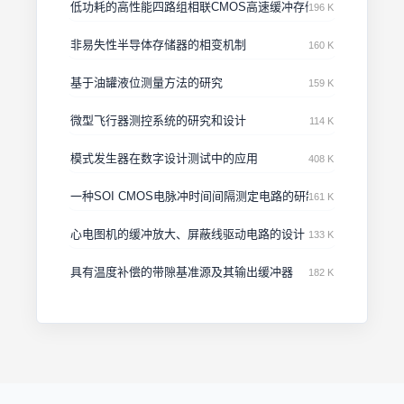
低功耗的高性能四路组相联CMOS高速缓冲存储器
196 K
非易失性半导体存储器的相变机制
160 K
基于油罐液位测量方法的研究
159 K
微型飞行器测控系统的研究和设计
114 K
模式发生器在数字设计测试中的应用
408 K
一种SOI CMOS电脉冲时间间隔测定电路的研制
161 K
心电图机的缓冲放大、屏蔽线驱动电路的设计
133 K
具有温度补偿的带隙基准源及其输出缓冲器
182 K