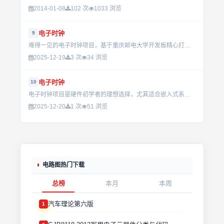
2014-01-08
102 次
1033 浏览
电子时钟
9
难得一见的电子时钟项目，基于重庆邮电大学开发板精心打造，集成了闹钟和时钟功能。通过数码管显示时间和矩阵键盘设置时间加减，这份资料是嵌入式系统学习者的宝贵资源，适合动手实践和深入研究。...
2025-12-19
3 次
34 浏览
电子时钟
10
电子时钟项目是硬件初学者的理想选择，尤其适合嵌入式系统教学或个人兴趣开发。通过构建这一装置，学习者能够深入了解定时器中断机制及数码管显示技术，同时还能提升电路设计与编程能力，在DIY社区和教育领域广受...
2025-12-20
1 次
51 浏览
电路图热门下载
总榜
本月
本周
汽车理论第六版
1