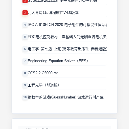
GJB8118-2013军用电子元器件分类与代码
2
北大青鸟11s编程软件V4.0版本
3
IPC-A-610H CN 2020 电子组件的可接受性国际验收标准
4
FOC电机控制教材：零基础入门无刷直流电机矢量控制技术 
5
电工学_第七版_上册(高等教育出版社_秦曾煌版)
6
Engineering Equation Solver（EES）
7
CCS2.2 C5000.rar
8
工程光学（郁道银）
9
猜数字的游戏(GuessNumber) 游戏运行时产生一个0－100
10