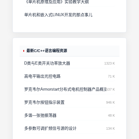
《单片机原理及应用》实验教学大纲
单片机和嵌入式LINUX开发的那点事儿
最新C/C++语言编程资源
D类与E类开关功率放大器
1323 K
高电平输出光控电路
71 K
罗克韦尔Armorstart分布式电机控制器产品概览
537 K
罗克韦尔按钮指示装置
946 K
多谐—张弛振荡器
48 K
多参数可调扩频信号源的设计
134 K