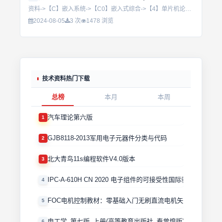
资料->【C】嵌入系统->【C0】嵌入式综合->【4】单片机论文->硕士毕业论文->嵌入式芯片的无线混合气体识别系统.pdf...
2024-08-05
3 次
1478 浏览
技术资料热门下载
总榜
本月
本周
汽车理论第六版
1
GJB8118-2013军用电子元器件分类与代码
2
北大青鸟11s编程软件V4.0版本
3
IPC-A-610H CN 2020 电子组件的可接受性国际验收标准
4
FOC电机控制教材：零基础入门无刷直流电机矢量控制技术 
5
电工学_第七版_上册(高等教育出版社_秦曾煌版)
6