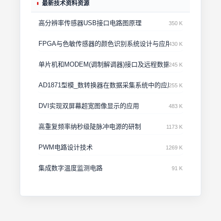
最新技术资料资源
高分辨率传感器USB接口电路图原理
350 K
FPGA与色敏传感器的颜色识别系统设计与应用
430 K
单片机和MODEM(调制解调器)接口及远程数据传输设计
245 K
AD1871型模_数转换器在数据采集系统中的应用
255 K
DVI实现双屏幕超宽图像显示的应用
483 K
高重复频率纳秒级陡脉冲电源的研制
1173 K
PWM电路设计技术
1269 K
集成数字温度监测电路
91 K