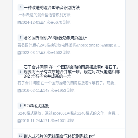
一种改进的混合型语音识别方法
6
·一种改进的混合型语音识别方法...
2024-12-03
4 次
5670 浏览
著名国外胆机2A3推挽功放电路鉴析
7
著名国外胆机2A3推挽功放电路鉴析&nbsp; &nbsp; &nbsp; &nbsp; &nbsp; &nbsp; &nbsp; &nbsp;...
2022-03-17
7 次
1502 浏览
石子合并问题 在一个圆形操场的四周摆放着n 堆石子。
现要将石子有次序地合并成一堆。规定每次只能选相邻
8
的2 堆石子合并成新的一堆
石子合并问题 在一个圆形操场的四周摆放着n 堆石子。现要将石子有次序地合并成一堆。规定每次只能选相邻的2 堆石子合并成新的一堆，并将新的一堆石子数记为该次合并的得分。试设计一个算法，计算出将n堆石子...
2016-02-11
148 次
1953 浏览
S240格式播放
9
S240格式播放，通过spce061A播放S240格式的文件，查看用领养自带的编译器...
2015-11-24
171 次
1031 浏览
嵌入式芯片的无线混合气体识别系统.pdf
10