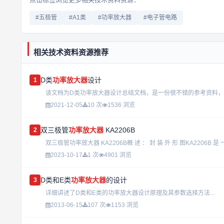
#五极管
#A1类
#功率放大器
#电子管电路
相关技术资料资源推荐
D类
功率放大器
设计
1
该文档为D类功率放大器设计总结文档，是一份很不错的参考资料，具
2021-12-05
10 次
1536 浏览
双三极管
功率放大器
KA2206B
2
双三极管功率放大器 KA2206B概 述 ： 封 装 外 形 图KA2206B 是 一 块
2023-10-17
1 次
4901 浏览
D类和E类
功率放大器
的设计
3
详细讲述了D类和E类的功率放大器设计原理及其参数选择方法...
2013-06-15
107 次
1153 浏览