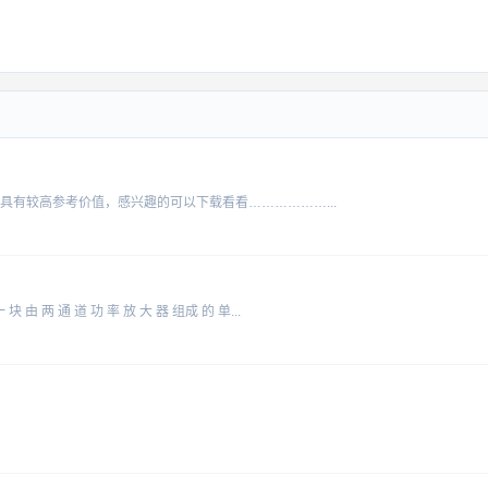
有较高参考价值，感兴趣的可以下载看看………………...
 由 两 通 道 功 率 放 大 器 组成 的 单...