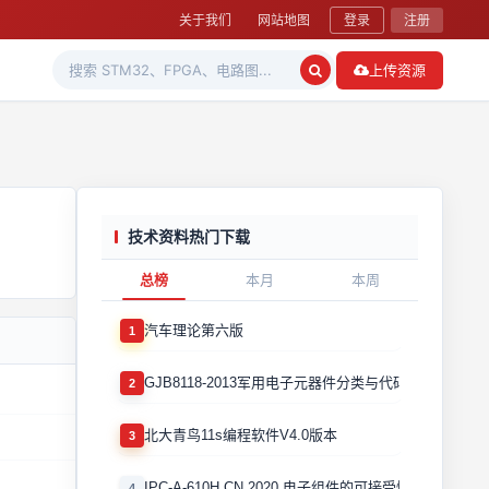
关于我们
网站地图
登录
注册
上传资源
技术资料热门下载
总榜
本月
本周
汽车理论第六版
1
GJB8118-2013军用电子元器件分类与代码
2
北大青鸟11s编程软件V4.0版本
3
IPC-A-610H CN 2020 电子组件的可接受性国际验收标
4