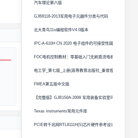
汽车理论第六版
GJB8118-2013军用电子元器件分类与代码
北大青鸟11s编程软件V4.0版本
IPC-A-610H CN 2020 电子组件的可接受性国际验收标准
FOC电机控制教材：零基础入门无刷直流电机矢量控制技术
电工学_第七版_上册(高等教育出版社_秦曾煌版)
FMEA第五版中文版
【完整版】GJB150A-2009 军用装备实验室环境试验方法
Texas Instruments常用元件库
PCIE转千兆网RTL8111H(S)芯片硬件参考设计 Cadence原