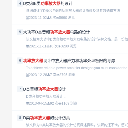
D类和E类
功率放大器
的设计
4
详细讲述了D类和E类的功率放大器设计原理及其参数选择方法...
2023-11-02
8 次
5990 浏览
大功率D类音频
功率放大器
电路的设计
5
该文档为大功率D类音频功率放大器电路的设计讲解文档，是一份很
2021-11-11
10 次
3280 浏览
功率放大器
设计中放大器应力和功率处理极限的考虑
6
To achieve reliable power amplifier designs you must considerthe 
2023-12-28
7 次
8795 浏览
D类音频
功率放大器
设计
7
D类音频功率放大器设计 ...
2013-04-15
92 次
1169 浏览
D类
功率放大器
的设计仿真
8
该文档为D类功率放大器的设计仿真概述资料，讲解的还不错，感兴趣