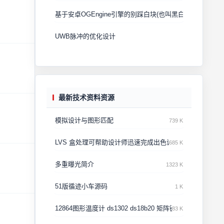
基于安卓OGEngine引擎的别踩白块(也叫黑白块或者钢琴
UWB脉冲的优化设计
最新技术资料资源
模拟设计与图形匹配
739 K
LVS 盒处理可帮助设计师迅速完成出色设计
685 K
多重曝光简介
1323 K
51版循迹小车源码
1 K
12864图形温度计 ds1302 ds18b20 矩阵键盘
83 K