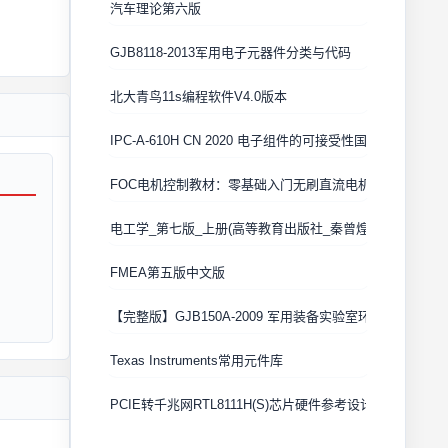
汽车理论第六版
GJB8118-2013军用电子元器件分类与代码
北大青鸟11s编程软件V4.0版本
IPC-A-610H CN 2020 电子组件的可接受性国际验收标准
FOC电机控制教材：零基础入门无刷直流电机矢量控制技术
电工学_第七版_上册(高等教育出版社_秦曾煌版)
FMEA第五版中文版
【完整版】GJB150A-2009 军用装备实验室环境试验方法
Texas Instruments常用元件库
PCIE转千兆网RTL8111H(S)芯片硬件参考设计 Cadence原