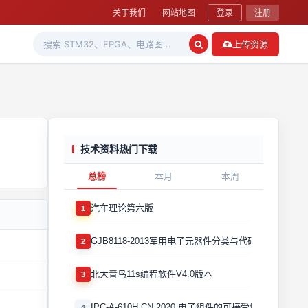
关于我们
网站地图
登录
注册
上传资源
技术资料热门下载
总榜
本月
本周
汽车理论第六版
1
GJB8118-2013军用电子元器件分类与代码
2
北大青鸟11s编程软件V4.0版本
3
IPC-A-610H CN 2020 电子组件的可接受性国际验收标
4