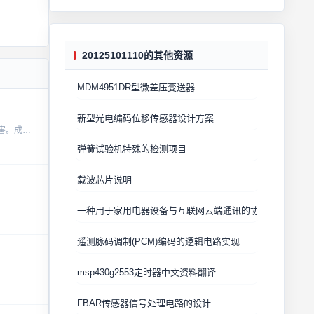
20125101110的其他资源
MDM4951DR型微差压变送器
新型光电编码位移传感器设计方案
电子管输入阻抗比较高，安装完后，尽量装箱接地，可以做到静如深海。最简单也可以用个月饼罐来做即可。GE5670效果测试，现在市场价格涨价很利害。成本高了很多现在1个管子价格高达30元。材料使用已算高端，...
弹簧试验机特殊的检测项目
载波芯片说明
一种用于家用电器设备与互联网云端通讯的协议。已验证可靠。-wi
遥测脉码调制(PCM)编码的逻辑电路实现
msp430g2553定时器中文资料翻译
FBAR传感器信号处理电路的设计