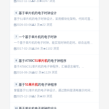
2022-11-11
8 次
3247 浏览
基于单片机的电子时钟设计
6
基于51单片机的电子时钟设计，采用模块化架构，代码可直接用于生产环境，具备高稳定性与低功耗特性，适合嵌入式开发入门与实际项目应用。...
2026-03-06
3 次
22 浏览
一个基于单片机的电子时钟
7
一个基于单片机的电子时钟，能实现时钟的走时。综合运用所学硬件和软件知识，得到一个能实现预定功能的电子产品。...
2017-02-20
194 次
1102 浏览
基于AT89C
51单片机
的电子钟程序
8
基于AT89C51单片机的电子钟程序，汇编语言编写。...
2016-06-26
62 次
1129 浏览
基于
51单片机
的电子钟程序
9
掌握基于51单片机的电子钟设计，通过数码管清晰展示时间，并利用中断定时器实现精准控制。按键操作让你轻松调整时、分、秒，是学习和实践单片机编程的理想选择。...
2025-12-18
2 次
30 浏览
基于单片机电子闹钟的设计
10