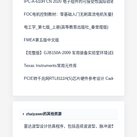
IPC-A-610H CN 2020 电子组件的可接受性国际验收标准
FOC电机控制教材：零基础入门无刷直流电机矢量控制技术 上
电工学_第七版_上册(高等教育出版社_秦曾煌版)
FMEA第五版中文版
【完整版】GJB150A-2009 军用装备实验室环境试验方法
Texas Instruments常用元件库
PCIE转千兆网RTL8111H(S)芯片硬件参考设计 Cadence原理图+
zhaiyawei的其他资源
雷达波型设计仿真程序，包括连续波波型，脉冲波型，线形调频