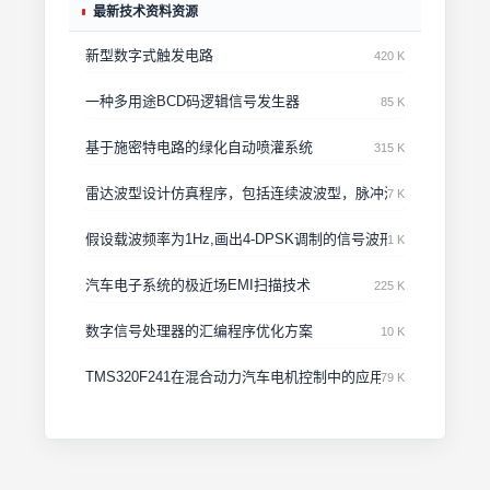
最新技术资料资源
新型数字式触发电路
420 K
一种多用途BCD码逻辑信号发生器
85 K
基于施密特电路的绿化自动喷灌系统
315 K
雷达波型设计仿真程序，包括连续波波型，脉冲波型，线形调频
7 K
假设载波频率为1Hz,画出4-DPSK调制的信号波形
1 K
汽车电子系统的极近场EMI扫描技术
225 K
数字信号处理器的汇编程序优化方案
10 K
TMS320F241在混合动力汽车电机控制中的应用
79 K