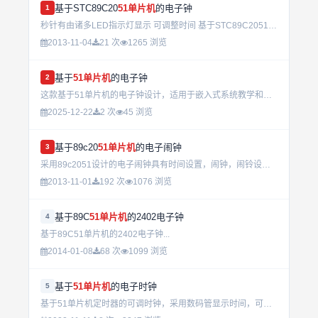
基于STC89C20
51单片机
的电子钟
1
秒针有由诸多LED指示灯显示 可调整时间 基于STC89C2051单片机 带有闹钟设定功能并附有源代码...
2013-11-04
21 次
1265 浏览
基于
51单片机
的电子钟
2
这款基于51单片机的电子钟设计，适用于嵌入式系统教学和小型项目开发。无论是初学者还是有一定基础的技术人员，都能从中学习到时钟控制、定时器应用等关键技术点。它在智能家居、智能仪表等领域有广泛的应用前景。...
2025-12-22
2 次
45 浏览
基于89c20
51单片机
的电子闹钟
3
采用89c2051设计的电子闹钟具有时间设置，闹钟，闹铃设置的功能！...
2013-11-01
192 次
1076 浏览
基于89C
51单片机
的2402电子钟
4
基于89C51单片机的2402电子钟...
2014-01-08
68 次
1099 浏览
基于
51单片机
的电子时钟
5
基于51单片机定时器的可调时钟，采用数码管显示时间，可切换年月日和时分秒...