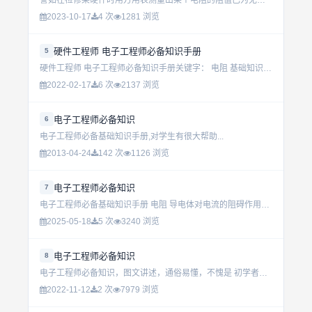
譬如在检修某硬件时用万用表测量出某个电阻的阻值已为无穷大，虽然可断定这个电阻已损坏，但由于电脑各板卡及各种外设均没有电路图（只有极少数产品有局部电路图），故并不知电阻在未损坏时的具体阻值，所以...
2023-10-17
4 次
1281 浏览
硬件工程师 电子工程师必备知识手册
5
硬件工程师 电子工程师必备知识手册关键字： 电阻 基础知识 线绕电阻器 薄膜电阻器 实心电阻器 电阻 导电体对电流的阻碍作用称着电阻，用符号 R 表示，单位为欧姆、千欧、兆欧， 分别用Ω、kΩ、...
2022-02-17
6 次
2137 浏览
电子工程师必备知识
6
电子工程师必备基础知识手册,对学生有很大帮助...
2013-04-24
142 次
1126 浏览
电子工程师必备知识
7
电子工程师必备基础知识手册 电阻 导电体对电流的阻碍作用称着电阻，用符号R 表示，单位为欧姆、千欧、兆欧，分别用Ω、 kΩ、MΩ 表示。 一、电阻的型号命名方法： 国产电阻器的型号由四部分组...
2025-05-18
5 次
3240 浏览
电子工程师必备知识
8
电子工程师必备知识，图文讲述，通俗易懂，不愧是 初学者福利。可以看得出 作者真的很用心.这也让我们学习电子基础更加的容易理解。这也是工程师入门必选的学习资料。可供广大电子工程技术人员和大专院校参考使用...
2022-11-12
2 次
7979 浏览