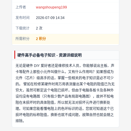
上传者
wangshoupeng199
发布时间
2026-07-09 14:34
下载统计
2
次
所需积分
2 积分
硬件高手必备电子知识 - 资源详细说明
无论是硬件 DIY 爱好者还是维修技术人员，你能够说出主板、声
卡等配件上那些小元件叫做什么，又有什么作用吗？如果想成为
元件（芯片）级高手的话，掌握一些相关的电子知识是必不可少
的。 譬如在检修某硬件时用万用表测量出某个电阻的阻值已为无
穷大，虽然可断定这个电阻已损坏，但由于电脑各板卡及各种外
设均没有电路图（只有极少数产品有局部电路图），故并不知电
阻在未损坏时的具体阻值，所以就无法对损坏元件进行换新处
理。可如果您能看懂电阻上的色环标识的话，您就可知道这个已
损坏电阻的标称阻值，换新也就不成问题，故障自然也就会随之
排除。