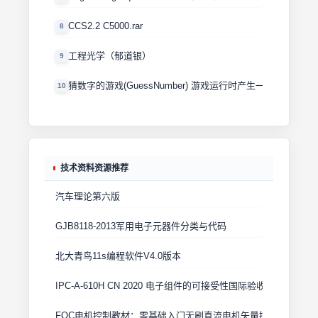
CCS2.2 C5000.rar
8
工程光学（郁道银）
9
猜数字的游戏(GuessNumber) 游戏运行时产生一个0－100
10
技术资料资源推荐
汽车理论第六版
GJB8118-2013军用电子元器件分类与代码
北大青鸟11s编程软件V4.0版本
IPC-A-610H CN 2020 电子组件的可接受性国际验收标准
FOC电机控制教材：零基础入门无刷直流电机矢量控制技术 上