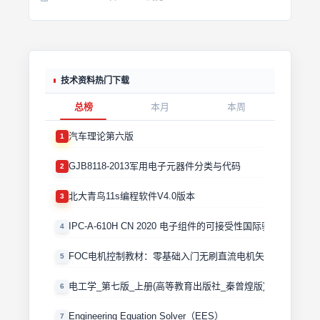
技术资料热门下载
总榜
本月
本周
汽车理论第六版
1
GJB8118-2013军用电子元器件分类与代码
2
北大青鸟11s编程软件V4.0版本
3
IPC-A-610H CN 2020 电子组件的可接受性国际验收标准
4
FOC电机控制教材：零基础入门无刷直流电机矢量控制技术 
5
电工学_第七版_上册(高等教育出版社_秦曾煌版)
6
Engineering Equation Solver（EES）
7