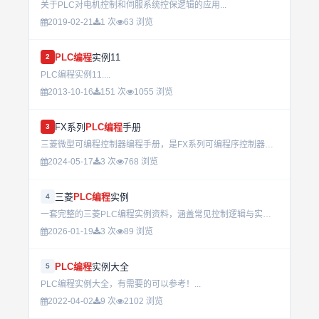
关于PLC对电机控制和伺服系统控保逻辑的应用...
2019-02-21
1 次
63 浏览
PLC编程
实例11
2
PLC编程实例11....
2013-10-16
151 次
1055 浏览
FX系列
PLC编程
手册
3
三菱微型可编程控制器编程手册，是FX系列可编程序控制器必备编程参考资料。...
2024-05-17
3 次
768 浏览
三菱
PLC编程
实例
4
一套完整的三菱PLC编程实例资料，涵盖常见控制逻辑与实际应用案例，适合工业自动化学习与项目开发参考。包含梯形图与指令表两种编程方式，提升实操能力。...
2026-01-19
3 次
89 浏览
PLC编程
实例大全
5
PLC编程实例大全，有需要的可以参考！...
2022-04-02
9 次
2102 浏览