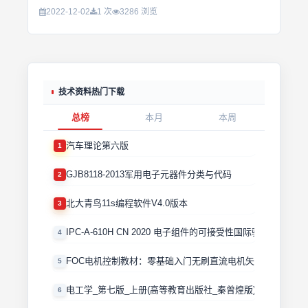
2022-12-02
1 次
3286 浏览
技术资料热门下载
总榜
本月
本周
汽车理论第六版
1
GJB8118-2013军用电子元器件分类与代码
2
北大青鸟11s编程软件V4.0版本
3
IPC-A-610H CN 2020 电子组件的可接受性国际验收标准
4
FOC电机控制教材：零基础入门无刷直流电机矢量控制技术 
5
电工学_第七版_上册(高等教育出版社_秦曾煌版)
6