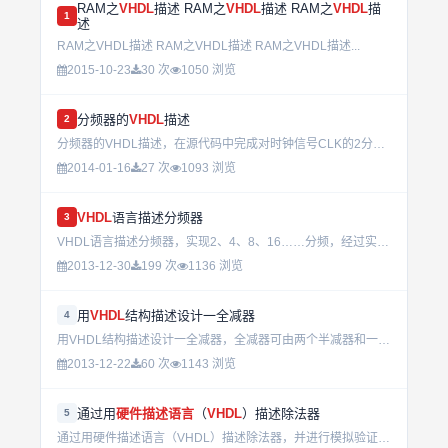
RAM之
VHDL
描述 RAM之
VHDL
描述 RAM之
VHDL
描
1
述
RAM之VHDL描述 RAM之VHDL描述 RAM之VHDL描述...
2015-10-23
30 次
1050 浏览
分频器的
VHDL
描述
2
分频器的VHDL描述，在源代码中完成对时钟信号CLK的2分频,4分频,8分频,16分频...
2014-01-16
27 次
1093 浏览
VHDL
语言描述分频器
3
VHDL语言描述分频器，实现2、4、8、16……分频，经过实践...
2013-12-30
199 次
1136 浏览
用
VHDL
结构描述设计一全减器
4
用VHDL结构描述设计一全减器，全减器可由两个半减器和一个或门组成。...
2013-12-22
60 次
1143 浏览
通过用
硬件描述语言
（
VHDL
）描述除法器
5
通过用硬件描述语言（VHDL）描述除法器，并进行模拟验证，加深对二进制数运算方法的理解。 设计平台：MaxPlusII 压缩文件内有详细设计报告...