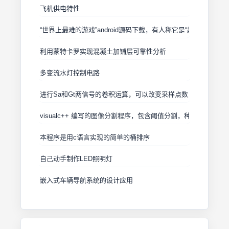
飞机供电特性
“世界上最难的游戏”android源码下载，有人称它是“超级变态”
利用蒙特卡罗实现混凝土加铺层可靠性分析
多变流水灯控制电路
进行Sa和Gt两信号的卷积运算，可以改变采样点数，和采样范围
visualc++ 编写的图像分割程序，包含阈值分割，种子填充，
本程序是用c语言实现的简单的桶排序
自己动手制作LED照明灯
嵌入式车辆导航系统的设计应用