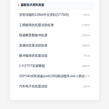
最新技术资料资源
非常详细的12864中文资料(ST7920)
533 K
工频磁场抗扰度试验标准
1798 K
快速瞬变群脉冲标准
2524 K
浪涌抗扰度试验标准
1969 K
脉冲磁场抗扰度试验
776 K
2.4寸TFT彩屏教程
1880 K
320*240点阵液晶(sed1335)驱动程序,keil c调试通过
82 K
汽车电子抗扰度试验
526 K