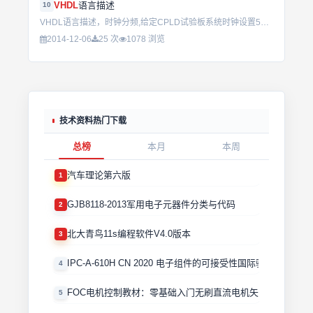
VHDL
语言描述
10
VHDL语言描述，时钟分频,给定CPLD试验板系统时钟设置50M，但由于本作品的需要，我们将系统时钟经过20分频得到DS18B20所需的工作时钟，大约为1.25M。...
2014-12-06
25 次
1078 浏览
技术资料热门下载
总榜
本月
本周
汽车理论第六版
1
GJB8118-2013军用电子元器件分类与代码
2
北大青鸟11s编程软件V4.0版本
3
IPC-A-610H CN 2020 电子组件的可接受性国际验收标准
4
FOC电机控制教材：零基础入门无刷直流电机矢量控制技术 
5