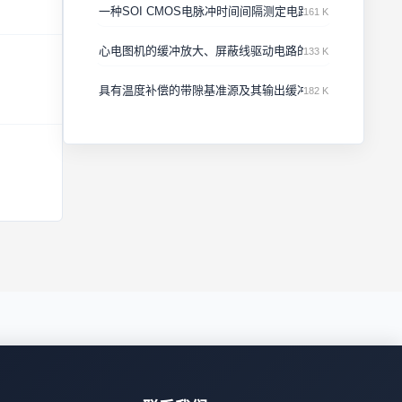
一种SOI CMOS电脉冲时间间隔测定电路的研制
161 K
心电图机的缓冲放大、屏蔽线驱动电路的设计
133 K
具有温度补偿的带隙基准源及其输出缓冲器
182 K