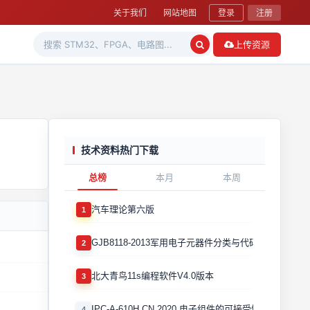
关于我们
网站地图
登录
注册
上传资源
技术资料热门下载
总榜
本月
本周
汽车理论第六版
1
GJB8118-2013军用电子元器件分类与代码
2
北大青鸟11s编程软件V4.0版本
3
IPC-A-610H CN 2020 电子组件的可接受性国际验收标
4