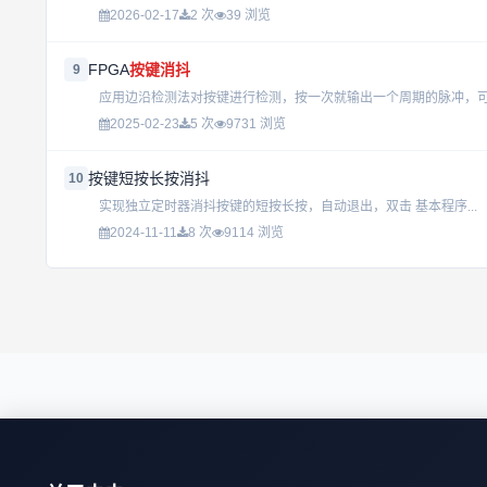
2026-02-17
2 次
39 浏览
FPGA
按键消抖
9
应用边沿检测法对按键进行检测，按一次就输出一个周期的脉冲，可靠
2025-02-23
5 次
9731 浏览
按键短按长按消抖
10
实现独立定时器消抖按键的短按长按，自动退出，双击 基本程序...
2024-11-11
8 次
9114 浏览