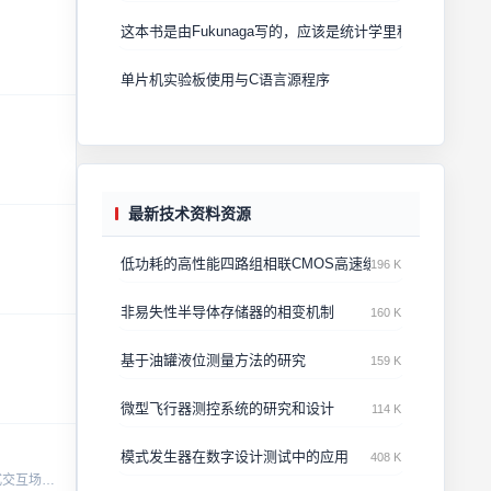
这本书是由Fukunaga写的，应该是统计学里程碑式的书了
单片机实验板使用与C语言源程序
最新技术资料资源
低功耗的高性能四路组相联CMOS高速缓冲存储器
196 K
非易失性半导体存储器的相变机制
160 K
基于油罐液位测量方法的研究
159 K
微型飞行器测控系统的研究和设计
114 K
模式发生器在数字设计测试中的应用
408 K
基于状态机原理实现的STM32按键消抖方案，采用高效轮询机制提升响应精度。支持多按键同时处理，具备良好的抗干扰能力，适用于工业控制与嵌入式交互场景。...