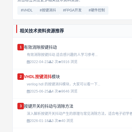
#VHDL
#按键消抖
#FPGA开发
#硬件控制
相关技术资料资源推荐
有效消除按键抖动
1
有效消除按键抖动.适合感兴趣的人学习参考...
2022-04-23
2 次
5916 浏览
VHDL
按键消抖
模块
2
verilog hdl 的按键消抖模块，大家可以看一下...
2025-06-25
4 次
9646 浏览
按键开关的抖动与消除方法
3
2026-01-18
3 次
40 浏览