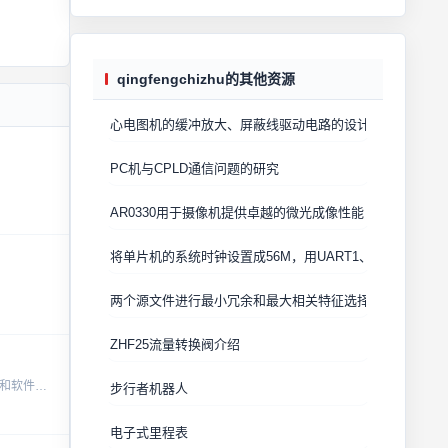
qingfengchizhu的其他资源
心电图机的缓冲放大、屏蔽线驱动电路的设计
PC机与CPLD通信问题的研究
AR0330用于摄像机提供卓越的微光成像性能
将单片机的系统时钟设置成56M，用UART1、printf()，以1
两个源文件进行最小冗余和最大相关特征选择，主要用于图
ZHF25流量转换阀介绍
深入解析按键开关抖动产生的原理与常见消除方法，适合电子初学者和嵌入式开发者逐步掌握稳定输入信号的技巧。结合实际电路设计，讲解滤波、延时和软件去抖等技术方案。...
步行者机器人
电子式里程表