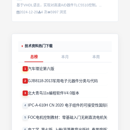
基于VHDL语言，实现对高速A/D器件TLC5510控制。...
2024-12-20
4 次
5997 浏览
技术资料热门下载
总榜
本月
本周
汽车理论第六版
1
GJB8118-2013军用电子元器件分类与代码
2
北大青鸟11s编程软件V4.0版本
3
IPC-A-610H CN 2020 电子组件的可接受性国际验收标准
4
FOC电机控制教材：零基础入门无刷直流电机矢量控制技术 
5
电工学_第七版_上册(高等教育出版社_秦曾煌版)
6