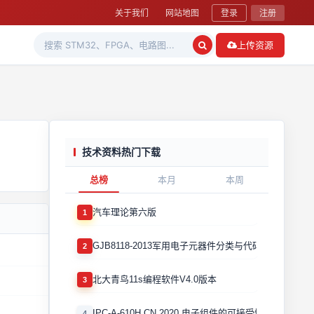
关于我们
网站地图
登录
注册
上传资源
技术资料热门下载
总榜
本月
本周
汽车理论第六版
1
GJB8118-2013军用电子元器件分类与代码
2
北大青鸟11s编程软件V4.0版本
3
IPC-A-610H CN 2020 电子组件的可接受性国际验收标
4