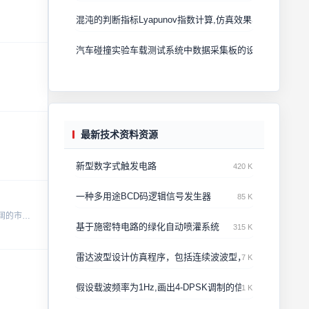
混沌的判断指标Lyapunov指数计算,仿真效果非常好，连续
汽车碰撞实验车载测试系统中数据采集板的设计
最新技术资料资源
新型数字式触发电路
420 K
一种多用途BCD码逻辑信号发生器
85 K
相位比较器的VHDL实现程序，现行的相位比较器结构往往十分复杂，难于实现。而在一些对精度要求不是很高的领域，简单灵活的相位比较算法有着广阔的市场。...
基于施密特电路的绿化自动喷灌系统
315 K
雷达波型设计仿真程序，包括连续波波型，脉冲波型，线形
7 K
假设载波频率为1Hz,画出4-DPSK调制的信号波形
1 K