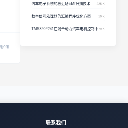
汽车电子系统的极近场EMI扫描技术
225 K
数字信号处理器的汇编程序优化方案
10 K
TMS320F241在混合动力汽车电机控制中的应用
79 K
本资源提供了一套完整的FPGA四位比较器例程，适用于初学者及进阶开发者深入理解数字电路设计原理与实践。通过这份详尽的工程实例，您可以学习到如何利用VHDL或Verilog语言实现基本逻辑功能，并掌握F...
联系我们