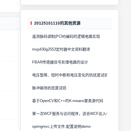
20125101110的其他资源
遥测脉码调制(PCM)编码的逻辑电路实现
msp430g2553定时器中文资料翻译
FBAR传感器信号处理电路的设计
电压暂降、短时中断和电压变化的抗扰度试验
脉冲磁场抗扰度试验
基于OpenCV和C++的K-means聚类源代码
第一次WCF服务与访问程序，适合WCF出入者
springmvc上传文件,配置说明demo