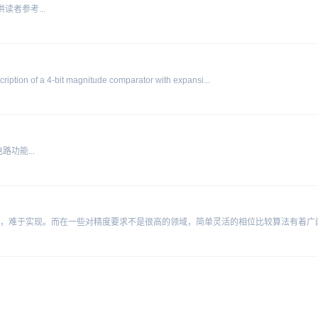
者参考...
f a 4-bit magnitude comparator with expansi...
功能...