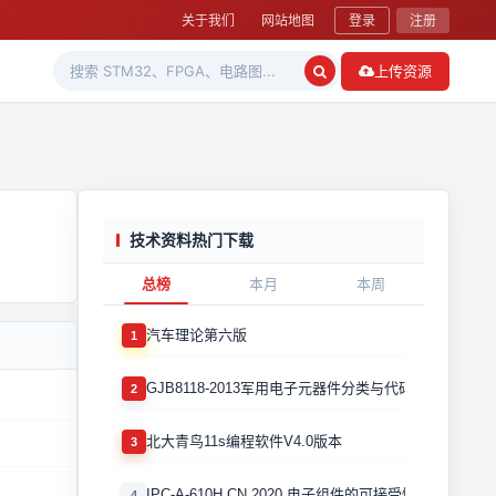
关于我们
网站地图
登录
注册
上传资源
技术资料热门下载
总榜
本月
本周
汽车理论第六版
1
GJB8118-2013军用电子元器件分类与代码
2
北大青鸟11s编程软件V4.0版本
3
IPC-A-610H CN 2020 电子组件的可接受性国际验收标
4