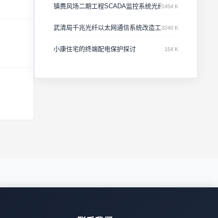
镇赉风场二期工程SCADA监控系统光纤环网
1454 K
武清局千兆光纤以太网通信系统改造工程 技 术 方 案
3240 K
小康住宅的终端配电保护探讨
154 K