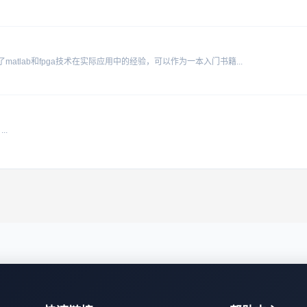
绍了matlab和fpga技术在实际应用中的经验，可以作为一本入门书籍...
..