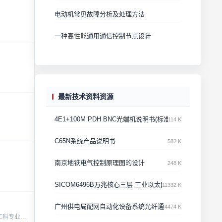
电动机常见故障分析及处理方法
一种高性能通用通信控制节点设计
最新技术资料资源
4E1+100M PDH BNC光端机说明书(标准机型)
114 K
C65N系统产品说明书
582 K
南京地铁电气控制原理图的设计
248 K
SICOM6496B万兆核心三层 工业以太网交换机用户手册
11332 K
广州供电局配网自动化设备系统光纤通信设备投标文件·技
4474 K
·摘 要:Matlab是一种影响大、流行广的科学计算语言,具有功能强、效率高、简单易学等特点,在许多领域得到广泛应用.首先分析了将Matlab语言引入理工科专业课程教学的优点,并以汽车动力性计算示例验...