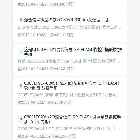
2016-04-04
30 次
1098 浏览
混合信号微型控制器C8051F330D中文数据手册
6
1 . 系统概述C8051F330/1器件是完全集成的混合信号片上系统型MCU。下面列出了一些主要特性，有关某一产品的具体特性参见表1.1。&#1048697; 高速、流水线结构的8051兼容的CIP...
2013-10-18
91 次
1110 浏览
这是C8051F330/1混合信号ISP FLASH微控制器的数据
7
手册
这是C8051F330/1混合信号ISP FLASH微控制器的数据手册，由沈阳航空工业学院潘琢金老师翻译 版权声明：本手册中文版版权归译者和新华龙电子有限公司所有。研究和开发人员可以自由使用本手册。...
2014-01-04
86 次
1132 浏览
C8051F93x-C8051F92x 低功耗混合信号 ISP FLASH
8
微控制器 数据手册
C8051F920/30引脚图与中文资料下载,低功耗51单片机低功耗的一个选项供电电压 0.9V ~ 3.6V单节电池模式支持 0.9~1.8V 操作双节电池模式支持 1.8~3.6V 操作内建 DC...
2023-09-22
7 次
3519 浏览
C8051F020/1/2/3混合信号ISP FLASH微控制器数据手
9
册（中文的哦）
C8051F020/1/2/3混合信号ISP FLASH微控制器数据手册（中文的哦）...
2014-01-02
162 次
1297 浏览