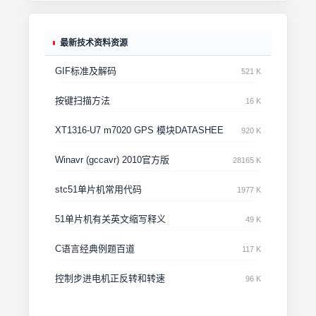
最新技术资料资源
GIF标准及解码
521 K
按键扫描方法
16 K
XT1316-U7 m7020 GPS 模块DATASHEE
920 K
Winavr (gccavr) 2010官方版
28165 K
stc51单片机常用代码
1977 K
51单片机有关英文缩写释义
49 K
C语言经典例题百道
117 K
控制步进电机正反转和转速
96 K