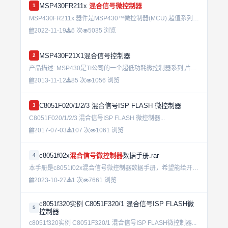
MSP430FR211x
混合信号微控制器
1
MSP430FR211x 器件是MSP430™微控制器(MCU) 超值系列对MSP430FRx 基于FRAM 的MCU 系列的 扩展，与采用3×3mm2 封装的同类8 位MCU 相比，RAM 容量最...
2022-11-19
6 次
5035 浏览
MSP430F21X1混合信号控制器
2
产品描述: MSP430是TI公司的一个超低功耗微控制器系列,片内组合了不同功能模块,可适应不同应用层次的需求,在硬件架构上,提供架构上,提供了五种低功耗模式,可最大限度的延长手持设备的电池寿命.MS...
2013-11-12
85 次
1056 浏览
C8051F020/1/2/3 混合信号ISP FLASH 微控制器
3
C8051F020/1/2/3 混合信号ISP FLASH 微控制器...
2017-07-03
107 次
1061 浏览
c8051f02x
混合信号微控制器
数据手册.rar
4
本手册是c8051f02x混合信号微控制器数据手册，希望能给开发c8051f02x单片机的朋友以帮助。...
2023-10-27
1 次
7661 浏览
c8051f320实例 C8051F320/1 混合信号ISP FLASH微
5
控制器
c8051f320实例 C8051F320/1 混合信号ISP FLASH微控制器...