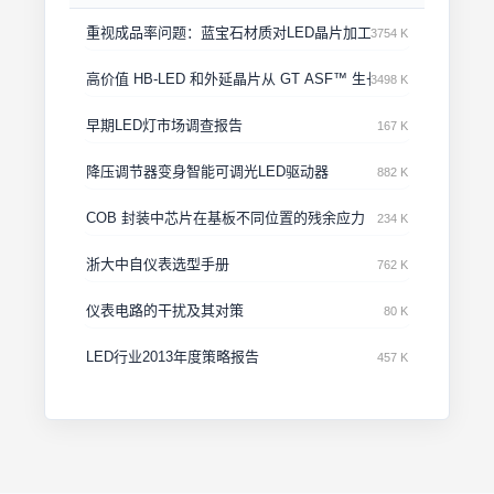
重视成品率问题：蓝宝石材质对LED晶片加工过程的影响之案例
3754 K
高价值 HB-LED 和外延晶片从 GT ASF™ 生长蓝宝石开始
3498 K
早期LED灯市场调查报告
167 K
降压调节器变身智能可调光LED驱动器
882 K
COB 封装中芯片在基板不同位置的残余应力
234 K
浙大中自仪表选型手册
762 K
仪表电路的干扰及其对策
80 K
LED行业2013年度策略报告
457 K