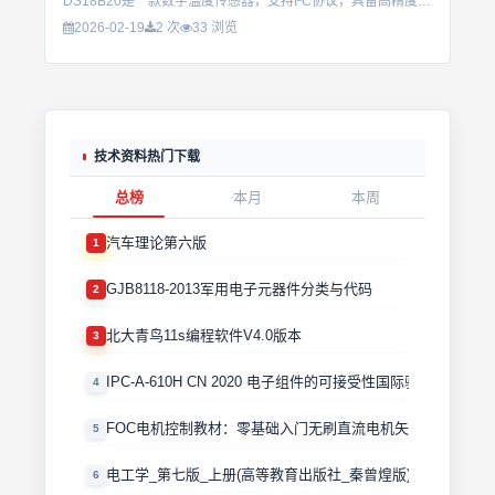
DS18B20是一款数字温度传感器，支持I²C协议，具备高精度和低功耗特性。提供完整的中文技术手册与应用示例，便于快速集成到嵌入式系统中。适用于工业测温、环境监控等场景。...
2026-02-19
2 次
33 浏览
技术资料热门下载
总榜
本月
本周
汽车理论第六版
1
GJB8118-2013军用电子元器件分类与代码
2
北大青鸟11s编程软件V4.0版本
3
IPC-A-610H CN 2020 电子组件的可接受性国际验收标准
4
FOC电机控制教材：零基础入门无刷直流电机矢量控制技术 
5
电工学_第七版_上册(高等教育出版社_秦曾煌版)
6