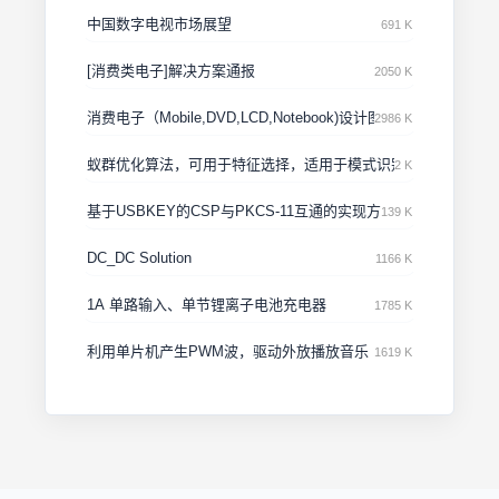
中国数字电视市场展望
691 K
[消费类电子]解决方案通报
2050 K
消费电子（Mobile,DVD,LCD,Notebook)设计图解
2986 K
蚁群优化算法，可用于特征选择，适用于模式识别-
2 K
基于USBKEY的CSP与PKCS-11互通的实现方法
139 K
DC_DC Solution
1166 K
1A 单路输入、单节锂离子电池充电器
1785 K
利用单片机产生PWM波，驱动外放播放音乐
1619 K