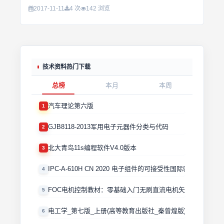
2017-11-11
4 次
142 浏览
技术资料热门下载
总榜
本月
本周
汽车理论第六版
1
GJB8118-2013军用电子元器件分类与代码
2
北大青鸟11s编程软件V4.0版本
3
IPC-A-610H CN 2020 电子组件的可接受性国际验收标准
4
FOC电机控制教材：零基础入门无刷直流电机矢量控制技术 
5
电工学_第七版_上册(高等教育出版社_秦曾煌版)
6