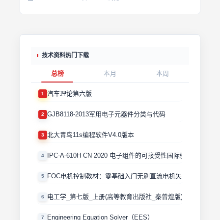
技术资料热门下载
总榜
本月
本周
汽车理论第六版
1
GJB8118-2013军用电子元器件分类与代码
2
北大青鸟11s编程软件V4.0版本
3
IPC-A-610H CN 2020 电子组件的可接受性国际验收标准
4
FOC电机控制教材：零基础入门无刷直流电机矢量控制技术 
5
电工学_第七版_上册(高等教育出版社_秦曾煌版)
6
Engineering Equation Solver（EES）
7