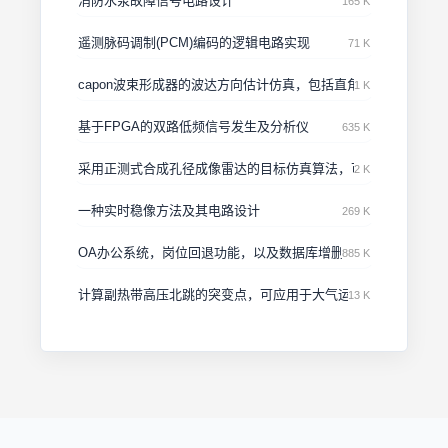
消防水泵故障信号电路设计
165 K
遥测脉码调制(PCM)编码的逻辑电路实现
71 K
capon波束形成器的波达方向估计仿真，包括直角坐标、极坐标
1 K
基于FPGA的双路低频信号发生及分析仪
635 K
采用正测式合成孔径成像雷达的目标仿真算法，可以用于初学者
2 K
一种实时稳像方法及其电路设计
269 K
OA办公系统，岗位回退功能，以及数据库增删查改。
885 K
计算副热带高压北跳的突变点，可应用于大气运动的非线性现象
13 K