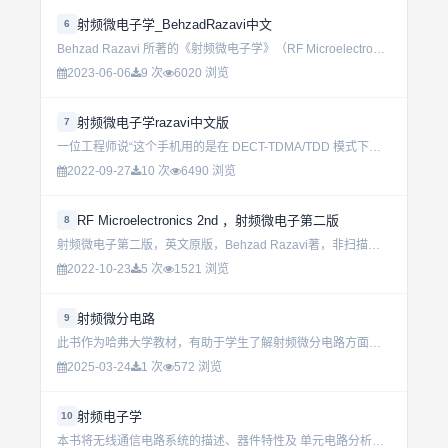
射频微电子学_BehzadRazavi中文
6
Behzad Razavi 所著的《射频微电子学》（RF Microelectronics）的翻译稿，清华大学微电子学研究所参与翻译。主要内容有：射频电子学常见的概念和术语，以及评价射频电路性能的主要...
2023-06-06
9 次
6020 浏览
射频微电子学razavi中文版
7
一位工程师说“这个手机用的是在 DECT-TDMA/TDD 模式下的 GFSK 方式调制以及零中频的 I/Q 检波”。他的经理问道，“我们如何能将它改成也能在 DCS1800 制式下工作？”工程师回答...
2022-09-27
10 次
6490 浏览
RF Microelectronics 2nd ，射频微电子第二版
8
射频微电子第二版，英文原版，Behzad Razavi著，非扫描版本。...
2022-10-23
5 次
1521 浏览
射频微分电路
9
此书作为哈弗大学教材，有助于学生了解射频微分电路方面的知识。...
2025-03-24
1 次
572 浏览
射频电子学
10
本书将无线通信电路系统的描述、器件特性及 单元电路分析融合在一起，使读者能对射频电路的IC 实现有一个完整的概念...