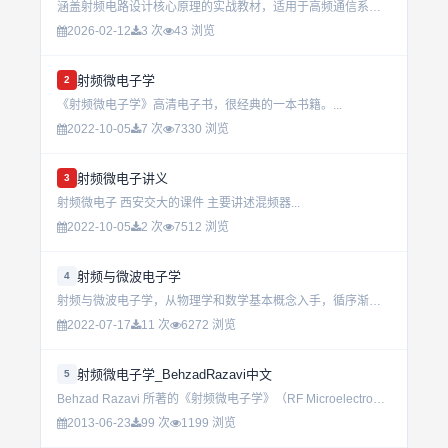
涵盖射频电路设计核心原理的实战教材，适用于高频通信系统开发。内容经过多个工程项目的验证，提供可直接用于生产环境的电路设计思路与实现方法，适合从事射频领域的工程师和研究人员参考。...
2026-02-12
3 次
43 浏览
射频微电子学
2
《射频微电子学》高清电子书，很经典的一本书籍。...
2022-10-05
7 次
7330 浏览
射频微电子讲义
3
射频微电子 西安交大的课件 主要讲述混频器...
2022-10-05
2 次
7512 浏览
射频与微波电子学
4
射频与微波电子学，从物理学和数学基本概念入手，循序渐进，深入浅出阐述了射频阻抗匹配、史密斯圆图、放大器设计等本质的原理，是射频方向入门的极佳的国外射频微波工程实践教材。也是美国经典的本科教材。&nbs...
2022-07-17
11 次
6272 浏览
射频微电子学_BehzadRazavi中文
5
Behzad Razavi 所著的《射频微电子学》（RF Microelectronics）的翻译稿，清华大学微电子学研究所参与翻译。主要内容有：射频电子学常见的概念和术语，以及评价射频电路性能的主要...
2013-06-23
99 次
1199 浏览