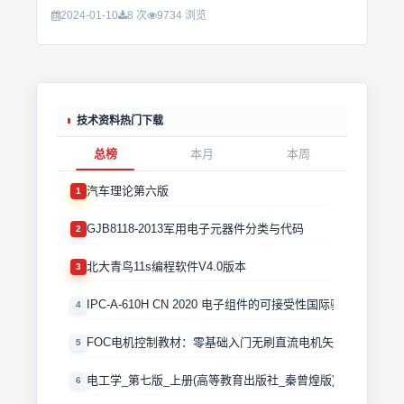
2024-01-10
8 次
9734 浏览
技术资料热门下载
总榜
本月
本周
汽车理论第六版
1
GJB8118-2013军用电子元器件分类与代码
2
北大青鸟11s编程软件V4.0版本
3
IPC-A-610H CN 2020 电子组件的可接受性国际验收标准
4
FOC电机控制教材：零基础入门无刷直流电机矢量控制技术 
5
电工学_第七版_上册(高等教育出版社_秦曾煌版)
6