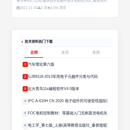
电子秤HX711AD模块设计软硬件技术资料包:ADC模块元件清单.pdfADC模块原理图.pdfhx711.pdfHX711参考驱动程序（C51）.pdf专用型高精度24位AD转换器芯片HX711说明...
2021-11-03
3 次
2156 浏览
技术资料热门下载
总榜
本月
本周
汽车理论第六版
1
GJB8118-2013军用电子元器件分类与代码
2
北大青鸟11s编程软件V4.0版本
3
IPC-A-610H CN 2020 电子组件的可接受性国际验收标准
4
FOC电机控制教材：零基础入门无刷直流电机矢量控制技术 
5
电工学_第七版_上册(高等教育出版社_秦曾煌版)
6