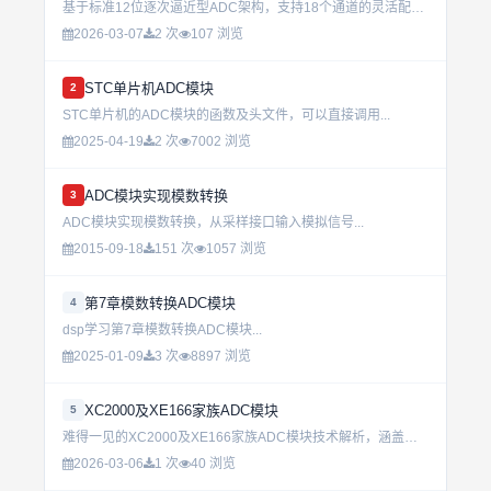
基于标准12位逐次逼近型ADC架构，支持18个通道的灵活配置，涵盖16个外部与2个内部信号源。支持单次、连续、扫描及间断模式，转换结果可选择左对齐或右对齐存储于16位寄存器中，适用于高精度数据采集场景...
2026-03-07
2 次
107 浏览
STC单片机ADC模块
2
STC单片机的ADC模块的函数及头文件，可以直接调用...
2025-04-19
2 次
7002 浏览
ADC模块实现模数转换
3
ADC模块实现模数转换，从采样接口输入模拟信号...
2015-09-18
151 次
1057 浏览
第7章模数转换ADC模块
4
dsp学习第7章模数转换ADC模块...
2025-01-09
3 次
8897 浏览
XC2000及XE166家族ADC模块
5
难得一见的XC2000及XE166家族ADC模块技术解析，涵盖核心特性与运行机制，为汽车电子控制提供关键参考，适合嵌入式开发与信号采集研究。...
2026-03-06
1 次
40 浏览