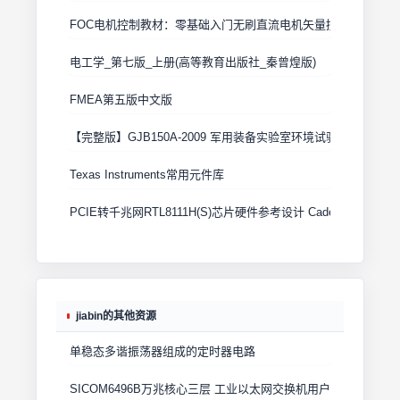
FOC电机控制教材：零基础入门无刷直流电机矢量控制技术 上
电工学_第七版_上册(高等教育出版社_秦曾煌版)
FMEA第五版中文版
【完整版】GJB150A-2009 军用装备实验室环境试验方法
Texas Instruments常用元件库
PCIE转千兆网RTL8111H(S)芯片硬件参考设计 Cadence原理图+
jiabin的其他资源
单稳态多谐振荡器组成的定时器电路
SICOM6496B万兆核心三层 工业以太网交换机用户手册